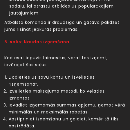
sadaļu, lai atrastu atbildes uz populārākajiem
jautājumiem.
Atbalsta komanda ir draudzīga un gatava palīdzēt
jums risināt jebkuras problēmas.
5. solis: Naudas izņemšana
Kad esat ieguvis laimestus, varat tos izņemt,
ievērojot šos soļus:
Dodieties uz savu kontu un izvēlieties
“Izņemšana”.
Izvēlieties maksājuma metodi, ko vēlaties
izmantot.
Ievadiet izņemamās summas apjomu, ņemot vērā
minimālās un maksimālās robežas.
Apstipriniet izņemšanu un gaidiet, kamēr tā tiks
apstrādāta.