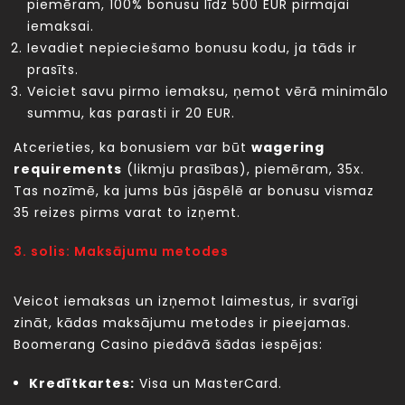
piemēram, 100% bonusu līdz 500 EUR pirmajai
iemaksai.
Ievadiet nepieciešamo bonusu kodu, ja tāds ir
prasīts.
Veiciet savu pirmo iemaksu, ņemot vērā minimālo
summu, kas parasti ir 20 EUR.
Atcerieties, ka bonusiem var būt
wagering
requirements
(likmju prasības), piemēram, 35x.
Tas nozīmē, ka jums būs jāspēlē ar bonusu vismaz
35 reizes pirms varat to izņemt.
3. solis: Maksājumu metodes
Veicot iemaksas un izņemot laimestus, ir svarīgi
zināt, kādas maksājumu metodes ir pieejamas.
Boomerang Casino piedāvā šādas iespējas:
Kredītkartes:
Visa un MasterCard.