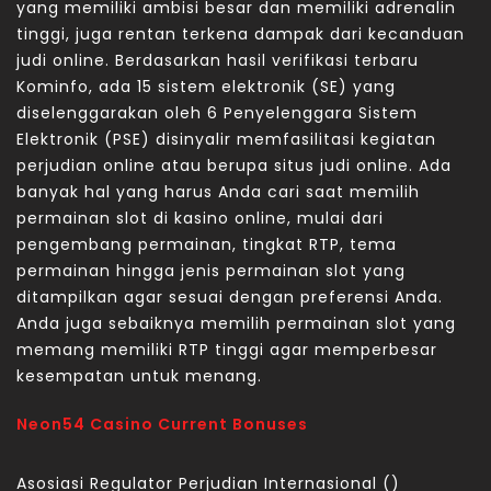
yang memiliki ambisi besar dan memiliki adrenalin
tinggi, juga rentan terkena dampak dari kecanduan
judi online. Berdasarkan hasil verifikasi terbaru
Kominfo, ada 15 sistem elektronik (SE) yang
diselenggarakan oleh 6 Penyelenggara Sistem
Elektronik (PSE) disinyalir memfasilitasi kegiatan
perjudian online atau berupa situs judi online. Ada
banyak hal yang harus Anda cari saat memilih
permainan slot di kasino online, mulai dari
pengembang permainan, tingkat RTP, tema
permainan hingga jenis permainan slot yang
ditampilkan agar sesuai dengan preferensi Anda.
Anda juga sebaiknya memilih permainan slot yang
memang memiliki RTP tinggi agar memperbesar
kesempatan untuk menang.
Neon54 Casino Current Bonuses
Asosiasi Regulator Perjudian Internasional ()