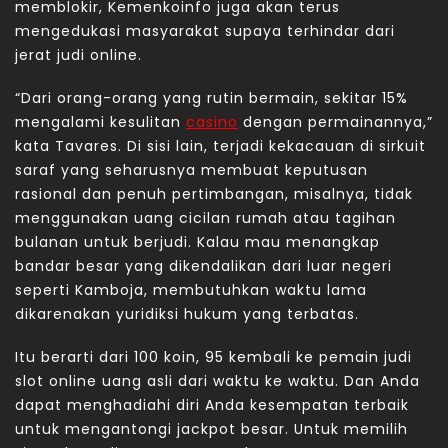
memblokir, Kemenkoinfo juga akan terus
mengedukasi masyarakat supaya terhindar dari
jerat judi online.
“Dari orang-orang yang rutin bermain, sekitar 15%
mengalami kesulitan
casino
dengan permainannya,”
kata Tavares. Di sisi lain, terjadi kekacauan di sirkuit
saraf yang seharusnya membuat keputusan
rasional dan penuh pertimbangan, misalnya, tidak
menggunakan uang cicilan rumah atau tagihan
bulanan untuk berjudi. Kalau mau menangkap
bandar besar yang dikendalikan dari luar negeri
seperti Kamboja, membutuhkan waktu lama
dikarenakan yuridiksi hukum yang terbatas.
Itu berarti dari 100 koin, 95 kembali ke pemain judi
slot online uang asli dari waktu ke waktu. Dan Anda
dapat menghadiahi diri Anda kesempatan terbaik
untuk mengantongi jackpot besar. Untuk memilih