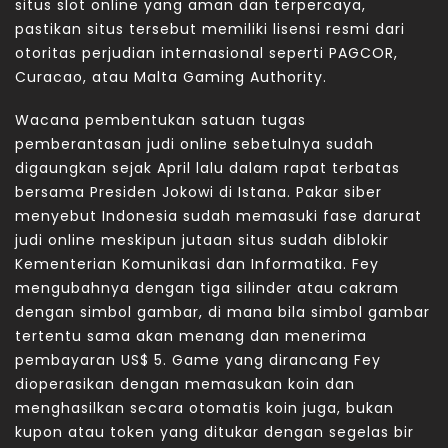
situs slot online yang aman dan terpercaya,
pastikan situs tersebut memiliki lisensi resmi dari
otoritas perjudian internasional seperti PAGCOR,
Curacao, atau Malta Gaming Authority.
Wacana pembentukan satuan tugas
pemberantasan judi online sebetulnya sudah
digaungkan sejak April lalu dalam rapat terbatas
bersama Presiden Jokowi di Istana. Pakar siber
menyebut Indonesia sudah memasuki fase darurat
judi online meskipun jutaan situs sudah diblokir
Kementerian Komunikasi dan Informatika. Fey
mengubahnya dengan tiga silinder atau cakram
dengan simbol gambar, di mana bila simbol gambar
tertentu sama akan menang dan menerima
pembayaran US$ 5. Game yang dirancang Fey
dioperasikan dengan memasukan koin dan
menghasilkan secara otomatis koin juga, bukan
kupon atau token yang ditukar dengan segelas bir