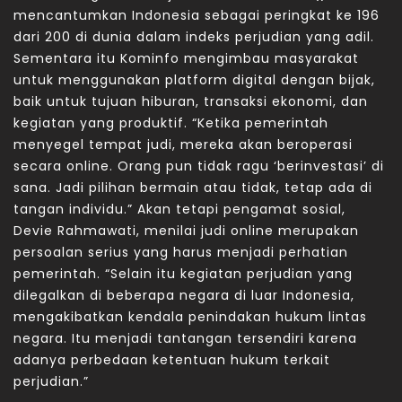
mencantumkan Indonesia sebagai peringkat ke 196
dari 200 di dunia dalam indeks perjudian yang adil.
Sementara itu Kominfo mengimbau masyarakat
untuk menggunakan platform digital dengan bijak,
baik untuk tujuan hiburan, transaksi ekonomi, dan
kegiatan yang produktif. “Ketika pemerintah
menyegel tempat judi, mereka akan beroperasi
secara online. Orang pun tidak ragu ‘berinvestasi’ di
sana. Jadi pilihan bermain atau tidak, tetap ada di
tangan individu.” Akan tetapi pengamat sosial,
Devie Rahmawati, menilai judi online merupakan
persoalan serius yang harus menjadi perhatian
pemerintah. “Selain itu kegiatan perjudian yang
dilegalkan di beberapa negara di luar Indonesia,
mengakibatkan kendala penindakan hukum lintas
negara. Itu menjadi tantangan tersendiri karena
adanya perbedaan ketentuan hukum terkait
perjudian.”