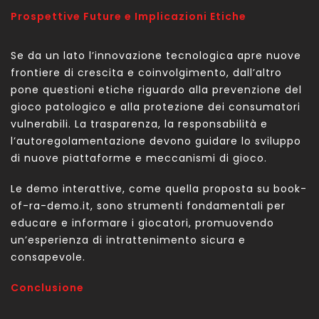
Prospettive Future e Implicazioni Etiche
Se da un lato l’innovazione tecnologica apre nuove
frontiere di crescita e coinvolgimento, dall’altro
pone questioni etiche riguardo alla prevenzione del
gioco patologico e alla protezione dei consumatori
vulnerabili. La trasparenza, la responsabilità e
l’autoregolamentazione devono guidare lo sviluppo
di nuove piattaforme e meccanismi di gioco.
Le demo interattive, come quella proposta su book-
of-ra-demo.it, sono strumenti fondamentali per
educare e informare i giocatori, promuovendo
un’esperienza di intrattenimento sicura e
consapevole.
Conclusione