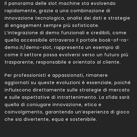
Il panorama delle slot machine sta evolvendo
rapidamente, grazie a una combinazione di
innovazione tecnologica, analisi dei dati e strategie
di engagement sempre più sofisticate.
L’integrazione di demo funzionali e credibili, come
quella accessibile attraverso il portale book-of-ra-
demo.it/demo-slot, rappresenta un esempio di
come il settore possa evolversi verso un futuro più
trasparente, responsabile e orientato al cliente.
Per professionisti e appassionati, rimanere
aggiornati su queste evoluzioni è essenziale, poiché
influiscono direttamente sulle strategie di mercato
e sulle aspettative di intrattenimento. La sfida sarà
quella di coniugare innovazione, etica e
coinvolgimento, garantendo un’esperienza di gioco
che sia divertente, equa e sostenibile.