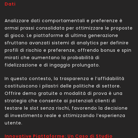
Dati
Analizzare dati comportamentali e preferenze è
ormai prassi consolidata per ottimizzare le proposte
di gioco. Le piattaforme di ultima generazione
sfruttano avanzati sistemi di analytics per definire
profili di rischio e preferenze, offrendo bonus e spin
mirati che aumentano la probabilità di
fidelizzazione e di ingaggio prolungato.
In questo contesto, la trasparenza e l’affidabilità
costituiscono i pilastri delle politiche di settore.
Offrire demo gratuite o modalità di prova è una
strategia che consente ai potenziali clienti di
testare le slot senza rischi, favorendo la decisione
di investimento reale e ottimizzando l’esperienza
utente.
Innovative Piattaforme: Un Caso di Studio