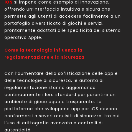
iOS
si impone come esempio di innovazione,
offrendo un’interfaccia intuitiva e sicura che
permette agli utenti di accedere facilmente a un
portafoglio diversificato di giochi e servizi,
prontamente adattati alle specificità del sistema
operativo Apple.
Come la tecnologia influenza la
regolamentazione e la sicurezza
Con l’aumentare della sofisticazione delle app e
delle tecnologie di sicurezza, le autorità di
regolamentazione stanno aggiornando
continuamente i loro standard per garantire un
ambiente di gioco equo e trasparente. Le
piattaforme che sviluppano app per iOS devono
conformarsi a severi requisiti di sicurezza, tra cui
l’uso di crittografia avanzata e controlli di
autenticità.