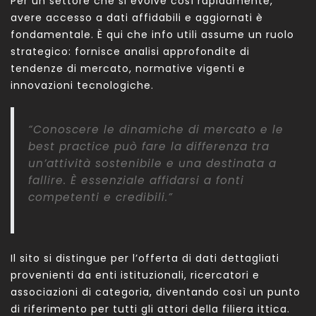
Per un settore che si evolve così rapidamente,
avere accesso a dati affidabili e aggiornati è
fondamentale. È qui che info utili assume un ruolo
strategico: fornisce analisi approfondite di
tendenze di mercato, normative vigenti e
innovazioni tecnologiche.
“Conoscere le dinamiche di mercato e le
best practice può fare la differenza tra
un’attività sostenibile e una destinata a
fallire. È essenziale affidarsi a fonti
competenti e credibili.”
Il sito si distingue per l’offerta di dati dettagliati
provenienti da enti istituzionali, ricercatori e
associazioni di categoria, diventando così un punto
di riferimento per tutti gli attori della filiera ittica.