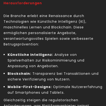
Herausforderungen
Die Branche erlebt eine Renaissance durch
Technologien wie Künstliche Intelligenz (KI),
maschinelles Lernen und Blockchain. Diese
ermöglichen personalisierte Angebote,
verantwortungsvolles Spielen sowie verbesserte
Betrugsprävention:
Künstliche Intelligenz:
Analyse von
Spielverhalten zur Risikominimierung und
Anpassung von Angeboten.
Blockchain:
Transparenz bei Transaktionen und
sichere Verifizierung von Nutzern.
Mobile-First-Designs:
Optimale Nutzererfahrung
auf Smartphones und Tablets.
Gleichzeitig steigen die regulatorischen
Anforderungen, was Plattformanbieter zwingt,