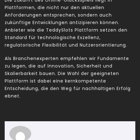
Plattformen, die nicht nur den aktuellen
Anforderungen entsprechen, sondern auch
zukünftige Entwicklungen antizipieren können.
Anbieter wie die TeddySlots Plattform setzen den
Standard für technologische Exzellenz,
regulatorische Flexibilität und Nutzerorientierung.
Als Branchenexperten empfehlen wir Fundamente
zu legen, die auf Innovation, Sicherheit und
Skalierbarkeit bauen. Die Wahl der geeigneten
Plattform ist dabei eine kernkompetente
Entscheidung, die den Weg für nachhaltigen Erfolg
ebnet.