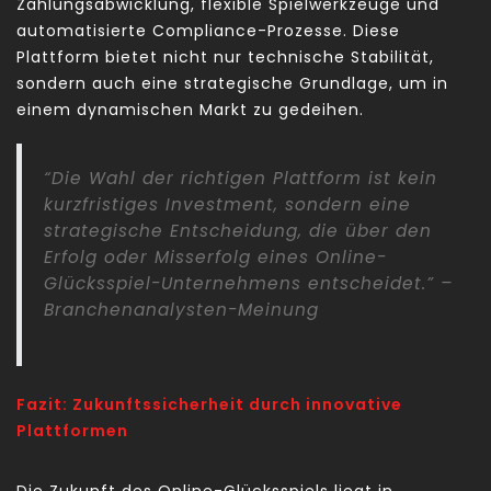
Zahlungsabwicklung, flexible Spielwerkzeuge und
automatisierte Compliance-Prozesse. Diese
Plattform bietet nicht nur technische Stabilität,
sondern auch eine strategische Grundlage, um in
einem dynamischen Markt zu gedeihen.
“Die Wahl der richtigen Plattform ist kein
kurzfristiges Investment, sondern eine
strategische Entscheidung, die über den
Erfolg oder Misserfolg eines Online-
Glücksspiel-Unternehmens entscheidet.” –
Branchenanalysten-Meinung
Fazit: Zukunftssicherheit durch innovative
Plattformen
Die Zukunft des Online-Glücksspiels liegt in