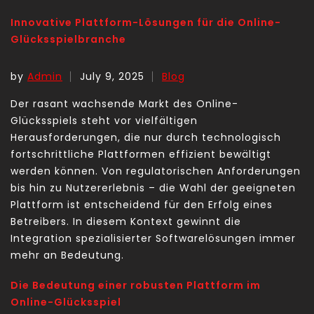
Innovative Plattform-Lösungen für die Online-
Glücksspielbranche
by
Admin
July 9, 2025
Blog
Der rasant wachsende Markt des Online-
Glücksspiels steht vor vielfältigen
Herausforderungen, die nur durch technologisch
fortschrittliche Plattformen effizient bewältigt
werden können. Von regulatorischen Anforderungen
bis hin zu Nutzererlebnis – die Wahl der geeigneten
Plattform ist entscheidend für den Erfolg eines
Betreibers. In diesem Kontext gewinnt die
Integration spezialisierter Softwarelösungen immer
mehr an Bedeutung.
Die Bedeutung einer robusten Plattform im
Online-Glücksspiel