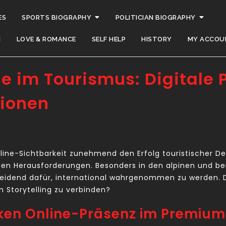
ES
SPORTS BIOGRAPHY
POLITICIAN BIOGRAPHY
H
LOVE & ROMANCE
SELF HELP
HISTORY
MY ACCOU
e im Tourismus: Digitale 
tionen
 Online-Sichtbarkeit zunehmend den Erfolg touristischer
euen Herausforderungen. Besonders in den alpinen und be
eidend dafür, international wahrgenommen zu werden. Doc
 Storytelling zu verbinden?
rken Online-Präsenz im Premiu