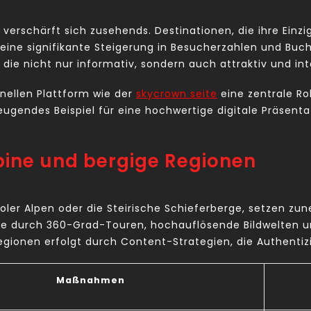
erschärft sich zusehends. Destinationen, die ihre Einzi
ne signifikante Steigerung in Besucherzahlen und Buchun
ie nicht nur informativ, sondern auch attraktiv und inte
nellen Plattform wie der
skycrown seite
eine zentrale Ro
eugendes Beispiel für eine hochwertige digitale Präsent
lpine und bergige Regionen
iroler Alpen oder die Steirische Schieferberge, setzen 
se durch 360-Grad-Touren, hochauflösende Bildwelten un
Regionen erfolgt durch Content-Strategien, die Authentizi
Maßnahmen