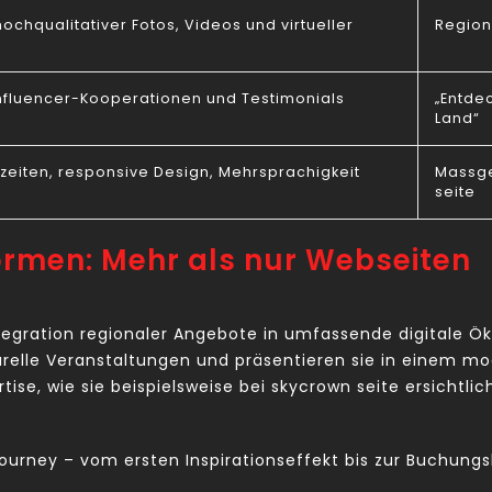
chqualitativer Fotos, Videos und virtueller
Region
 Influencer-Kooperationen und Testimonials
„Entde
Land“
zeiten, responsive Design, Mehrsprachigkeit
Massge
seite
formen: Mehr als nur Webseiten
tegration regionaler Angebote in umfassende digitale Ö
ulturelle Veranstaltungen und präsentieren sie in einem
tise, wie sie beispielsweise bei skycrown seite ersichtl
 Journey – vom ersten Inspirationseffekt bis zur Buchun