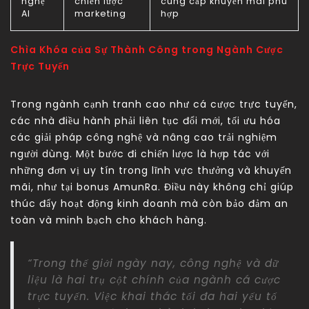
nghệ
chiến lược
cung cấp khuyến mãi phù
AI
marketing
hợp
Chìa Khóa của Sự Thành Công trong Ngành Cược
Trực Tuyến
Trong ngành cạnh tranh cao như cá cược trực tuyến,
các nhà điều hành phải liên tục đổi mới, tối ưu hóa
các giải pháp công nghệ và nâng cao trải nghiệm
người dùng. Một bước đi chiến lược là hợp tác với
những đơn vị uy tín trong lĩnh vực thưởng và khuyến
mãi, như tại bonus AmunRa. Điều này không chỉ giúp
thúc đẩy hoạt động kinh doanh mà còn bảo đảm an
toàn và minh bạch cho khách hàng.
“Trong thế giới ngày nay, công nghệ và dữ
liệu là hai trụ cột chính của ngành cá cược
trực tuyến. Việc khai thác tối đa hai yếu tố