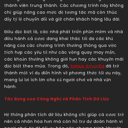
thành viên trung thành. Các chương trình này không
chỉ giúp nâng cao mức độ tương tác mà còn thúc
đẩy tỷ lệ chuyển đổi và giữ chân khách hàng lâu dài.
Điều đặc biệt là, các nhà phát triển phần mềm và nhà
điều hành cá cược đang khai thác tối đa các khả
năng của các chướng trình thưởng thông qua việc
tích hợp các yếu tố như các vòng quay may mắn,
các khoản thưởng không giới hạn hay các khuyến mãi
đặc biệt theo mùa. Trong đó,
bonus AmunRa
đã trở
thành một ví dụ điển hình về phương thức tối ưu này,
mang lại lợi ích lớn cho cả người chơi và nhà vận
hành.
Tác Động của Công Nghệ và Phân Tích Dữ Liệu
Hệ thống phân tích dữ liệu không chỉ giúp cá cược trở
nên cá nhân hóa hơn mà còn hỗ trợ dự đoán hành vi