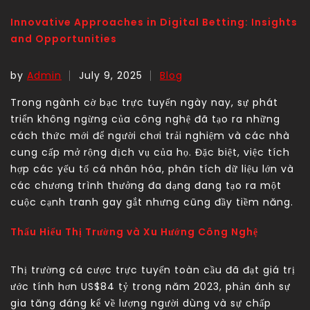
Innovative Approaches in Digital Betting: Insights
and Opportunities
by
Admin
July 9, 2025
Blog
Trong ngành cờ bạc trực tuyến ngày nay, sự phát
triển không ngừng của công nghệ đã tạo ra những
cách thức mới để người chơi trải nghiệm và các nhà
cung cấp mở rộng dịch vụ của họ. Đặc biệt, việc tích
hợp các yếu tố cá nhân hóa, phân tích dữ liệu lớn và
các chương trình thưởng đa dạng đang tạo ra một
cuộc cạnh tranh gay gắt nhưng cũng đầy tiềm năng.
Thấu Hiểu Thị Trường và Xu Hướng Công Nghệ
Thị trường cá cược trực tuyến toàn cầu đã đạt giá trị
ước tính hơn
US$84 tỷ
trong năm 2023, phản ánh sự
gia tăng đáng kể về lượng người dùng và sự chấp