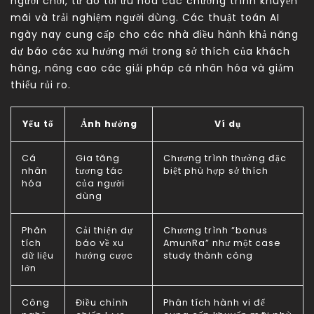
người chơi, từ đó tối ưu hóa các chương trình khuyến
mãi và trải nghiệm người dùng. Các thuật toán AI
ngày nay cung cấp cho các nhà điều hành khả năng
dự báo các xu hướng mới trong sở thích của khách
hàng, nâng cao các giải pháp cá nhân hóa và giảm
thiểu rủi ro.
Yếu tố
Ảnh hưởng
Ví dụ
Cá
Gia tăng
Chương trình thưởng đặc
nhân
tương tác
biệt phù hợp sở thích
hóa
của người
dùng
Phân
Cải thiện dự
Chương trình “bonus
tích
báo về xu
AmunRa” như một case
dữ liệu
hướng cược
study thành công
lớn
Công
Điều chỉnh
Phân tích hành vi để