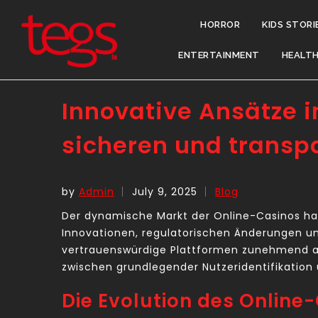
HORROR
KIDS STORI
ENTERTAINMENT
HEALT
Innovative Ansätze 
sicheren und transp
by
Admin
July 9, 2025
Blog
Der dynamische Markt der Online-Casinos hat
Innovationen, regulatorischen Änderungen un
vertrauenswürdige Plattformen zunehmend an 
zwischen grundlegender Nutzeridentifikation 
Die Evolution des Online