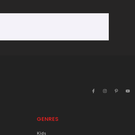
GENRES
Kids