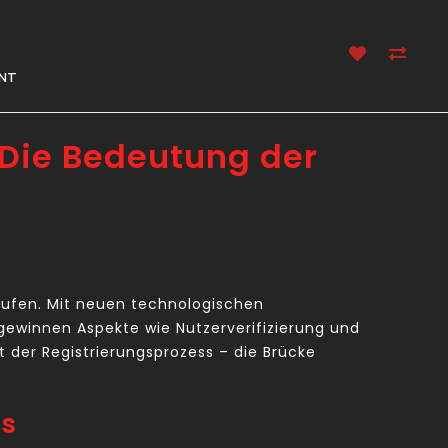
NT
 Die Bedeutung der
aufen. Mit neuen technologischen
gewinnen Aspekte wie Nutzerverifizierung und
 der Registrierungsprozess – die Brücke
es