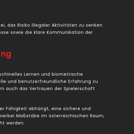
i, das Risiko illegaler Aktivitäten zu senken
ozesse sowie die klare Kommunikation der
ung
aschinelles Lernen und biometrische
elle und benutzerfreundliche Erfahrung zu
rn auch das Vertrauen der Spielerschaft
er Fähigkeit abhängt, eine sichere und
 hierbei Maßstäbe im österreichischen Raum,
ht werden.