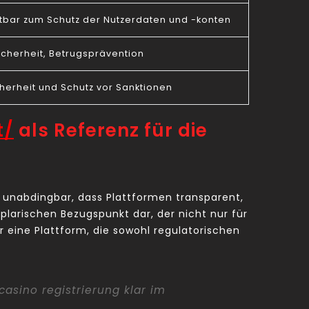
tbar zum Schutz der Nutzerdaten und -konten
icherheit, Betrugsprävention
herheit und Schutz vor Sanktionen
t/
als Referenz für die
 es unabdingbar, dass Plattformen transparent,
plarischen Bezugspunkt dar, der nicht nur für
r eine Plattform, die sowohl regulatorischen
asino registrierung klar im