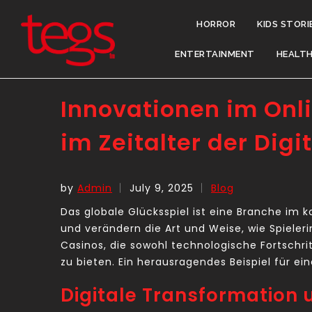
HORROR
KIDS STORI
ENTERTAINMENT
HEALT
Innovationen im Onli
im Zeitalter der Digi
by
Admin
July 9, 2025
Blog
Das globale Glücksspiel ist eine Branche im 
und verändern die Art und Weise, wie Spieleri
Casinos, die sowohl technologische Fortschrit
zu bieten. Ein herausragendes Beispiel für ei
Digitale Transformation 