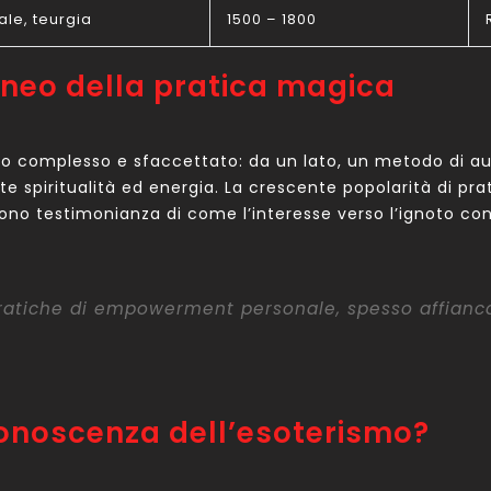
ale, teurgia
1500 – 1800
aneo della pratica magica
 complesso e sfaccettato: da un lato, un metodo di aut
 spiritualità ed energia. La crescente popolarità di pratic
o testimonianza di come l’interesse verso l’ignoto cont
ratiche di empowerment personale, spesso affiancata
conoscenza dell’esoterismo?