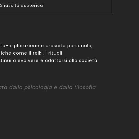
Rinascita esoterica
o-esplorazione e crescita personale;
he come il reiki, i rituali
inui a evolvere e adattarsi alla società
 dalla psicologia e dalla filosofia