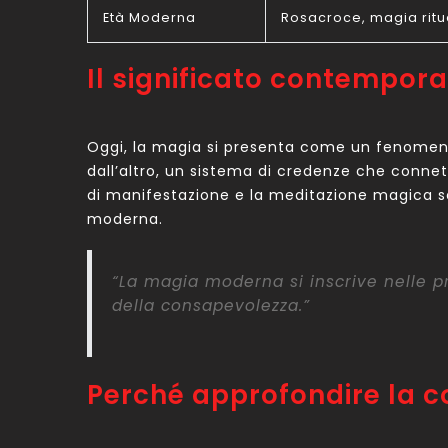
Età Moderna
Rosacroce, magia ritu
Il significato contempor
Oggi, la magia si presenta come un fenomeno
dall’altro, un sistema di credenze che connette
di manifestazione e la meditazione magica son
moderna.
“La magia moderna si inscrive nelle p
della consapevolezza.”
Perché approfondire la 