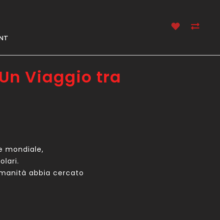
NT
 Un Viaggio tra
 e mondiale,
olari.
’umanità abbia cercato