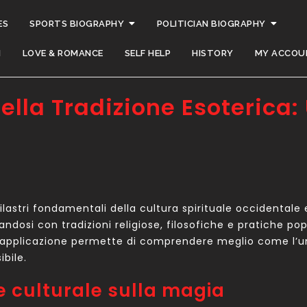
ES
SPORTS BIOGRAPHY
POLITICIAN BIOGRAPHY
H
LOVE & ROMANCE
SELF HELP
HISTORY
MY ACCOU
nella Tradizione Esoterica:
astri fondamentali della cultura spirituale occidentale
andosi con tradizioni religiose, filosofiche e pratiche pop
loro applicazione permette di comprendere meglio come l
ibile.
 culturale sulla magia