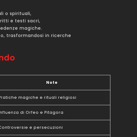
 o spirituali,
tti e testi sacri,
 credenze magiche.
co, trasformandosi in ricerche
ondo
Note
Pratiche magiche e rituali religiosi
Influenza di Orfeo e Pitagora
Controversie e persecuzioni