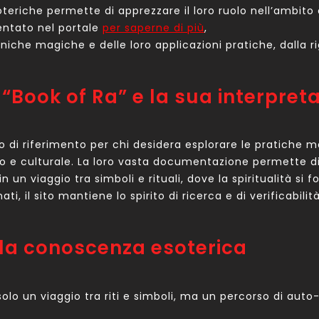
oteriche permette di apprezzare il loro ruolo nell’ambito c
entato nel portale
per saperne di più
,
che magiche e delle loro applicazioni pratiche, dalla ri
Book of Ra” e la sua interpret
to di riferimento per chi desidera esplorare le pratiche 
co e culturale. La loro vasta documentazione permette di
 un viaggio tra simboli e rituali, dove la spiritualità si f
ti, il sito mantiene lo spirito di ricerca e di verificabil
ella conoscenza esoterica
lo un viaggio tra riti e simboli, ma un percorso di auto-