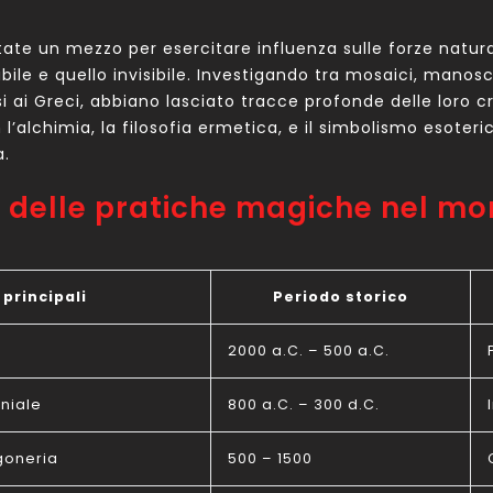
ate un mezzo per esercitare influenza sulle forze naturali
le e quello invisibile. Investigando tra mosaici, manoscri
si ai Greci, abbiano lasciato tracce profonde delle loro
l’alchimia, la filosofia ermetica, e il simbolismo esoteri
a.
e delle pratiche magiche nel m
 principali
Periodo storico
2000 a.C. – 500 a.C.
niale
800 a.C. – 300 d.C.
goneria
500 – 1500