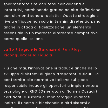
sperimentato slot con temi coinvolgenti e
interattivi, combinando grafica ad alta definizione
con elementi sonore realistici. Questa strategia si
rivela efficace non solo in termini di retention, ma
anche in ottica di fidelizzazione, un elemento
essenziale in un mercato altamente competitivo
come quello italiano.
La Soft Logic e le Garanzie di Fair Play:
Riconquistare la Fiducia
Più che mai, l’innovazione si traduce anche nello
sviluppo di sistemi di gioco trasparenti e sicuri. La
conformità alle normative italiane sul gioco
responsabile induce gli operatori a implementare
tecnologie di RNG (Generatori di Numeri Casuali)
certificati e sistemi di monitoraggio avanzati.
Inoltre, il ricorso a blockchain e altri sistemi di