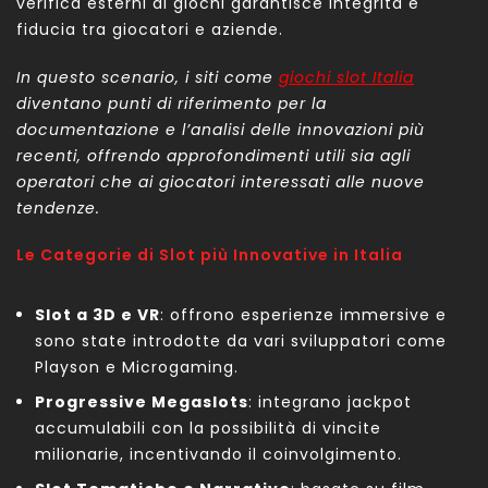
verifica esterni ai giochi garantisce integrità e
fiducia tra giocatori e aziende.
In questo scenario, i siti come
giochi slot Italia
diventano punti di riferimento per la
documentazione e l’analisi delle innovazioni più
recenti, offrendo approfondimenti utili sia agli
operatori che ai giocatori interessati alle nuove
tendenze.
Le Categorie di Slot più Innovative in Italia
Slot a 3D e VR
: offrono esperienze immersive e
sono state introdotte da vari sviluppatori come
Playson e Microgaming.
Progressive Megaslots
: integrano jackpot
accumulabili con la possibilità di vincite
milionarie, incentivando il coinvolgimento.