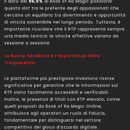
Il dato del
96,5%
di Book of Ra Magic posiziona
questa slot tra le preferite degli appassionati che
cercano un equilibrio tra divertimento e opportunità
di vincita sostenibile nel lungo periodo. Tuttavia, è
importante ricordare che il RTP rappresenta sempre
una media teorica: le vincite effettive variano da
sessione a sessione.
Le Nuove Tendenze e l’Importanza della
Trasparenza
Le piattaforme più prestigiose investono risorse
significative per garantire che le informazioni sul
RTP siano facilmente accessibili e verificabili.
Inoltre, le presenza di titoli con RTP elevato, come
quelli proposti da Book of Ra Magic Online,
attribuisce agli operatori un ruolo di fiducia,
fondamentale per distinguersi nel settore
competitivo del gioco d’azzardo digitale.