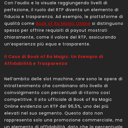
Con l’audio e la visuale raggiungendo livelli di
perfezione, il ruolo del RTP diventa un elemento di
fiducia e trasparenza. Ad esempio, le piattaforme di
qualità come
Book of Ra Magic Online
si distinguono
spesso per offrire requisiti di payout mostrati
chiaramente, come il valore del RTP, assicurando
un’esperienza più equa e trasparente.
Il Caso di Book of Ra Magic: Un Esempio di
Affidabilità e Trasparenza
Nell’ambito delle slot machine, rare sono le opere di
intrattenimento che combinano alto livello di
coinvolgimento con percentuali di ritorno così
competitive. Il sito ufficiale di Book of Ra Magic
Online evidenzia un RTP del 96,5%, uno dei più
elevati nel suo segmento. Questo dato non
rappresenta solo una promozione commerciale, ma
un elemento di affidabilità, dato che la percentuale