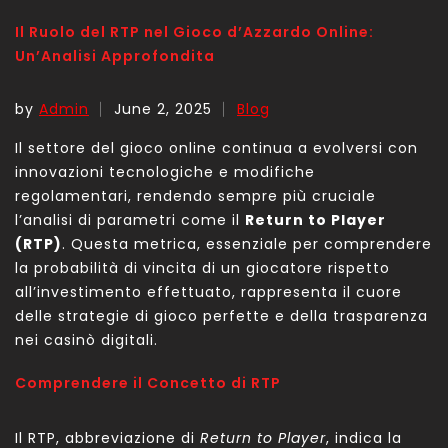
Il Ruolo del RTP nel Gioco d’Azzardo Online:
Un’Analisi Approfondita
by
Admin
June 2, 2025
Blog
Il settore del gioco online continua a evolversi con
innovazioni tecnologiche e modifiche
regolamentari, rendendo sempre più cruciale
l’analisi di parametri come il
Return to Player
(RTP)
. Questa metrica, essenziale per comprendere
la probabilità di vincita di un giocatore rispetto
all’investimento effettuato, rappresenta il cuore
delle strategie di gioco perfette e della trasparenza
nei casinò digitali.
Comprendere il Concetto di RTP
Il RTP, abbreviazione di
Return to Player
, indica la