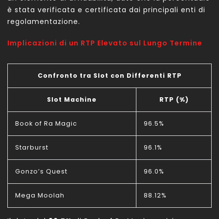
è stata verificata e certificata dai principali enti di
regolamentazione.
Implicazioni di un RTP Elevato sul Lungo Termine
Confronto tra Slot con Differenti RTP
Slot Machine
RTP (%)
Book of Ra Magic
96.5%
Starburst
96.1%
Gonzo’s Quest
96.0%
Mega Moolah
88.12%