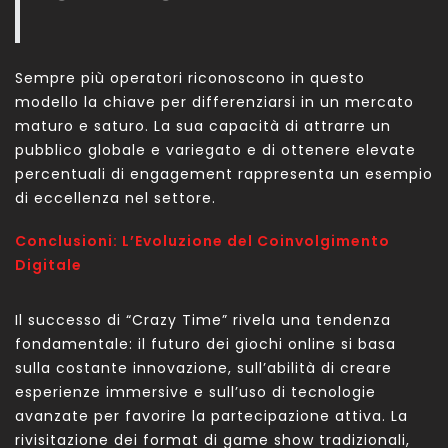
Sempre più operatori riconoscono in questo
modello la chiave per differenziarsi in un mercato
maturo e saturo. La sua capacità di attrarre un
pubblico globale e variegato e di ottenere elevate
percentuali di engagement rappresenta un esempio
di eccellenza nel settore.
Conclusioni: L’Evoluzione del Coinvolgimento
Digitale
Il successo di “Crazy Time” rivela una tendenza
fondamentale: il futuro dei giochi online si basa
sulla costante innovazione, sull’abilità di creare
esperienze immersive e sull’uso di tecnologie
avanzate per favorire la partecipazione attiva. La
rivisitazione dei format di game show tradizionali,