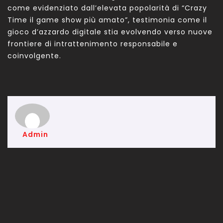
come evidenziato dall’elevata popolarità di “Crazy
Time il game show più amato”, testimonia come il
gioco d’azzardo digitale stia evolvendo verso nuove
frontiere di intrattenimento responsabile e
coinvolgente.
Admin