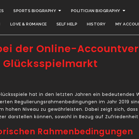
ES
SPORTS BIOGRAPHY
POLITICIAN BIOGRAPHY
H
LOVE & ROMANCE
SELF HELP
HISTORY
MY ACCOU
ei der Online-Accountve
 Glücksspielmarkt
lücksspiele hat in den letzten Jahren ein bedeutendes 
serten Regulierungsrahmenbedingungen im Jahr 2019 sin
m hohen Niveau zu gewährleisten. Dabei zeigt sich, das
zer darstellen können, sowohl in Bezug auf Zufriedenheit
atorischen Rahmenbedingungen