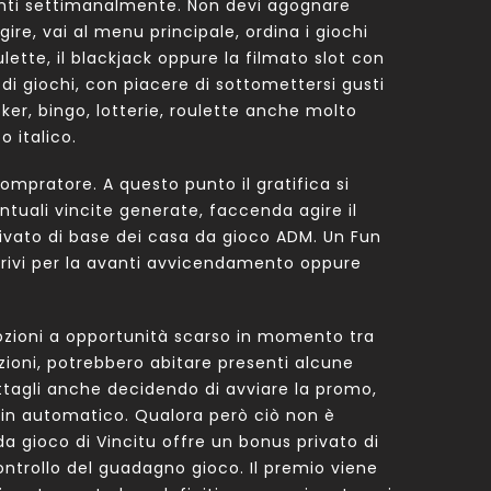
venti settimanalmente. Non devi agognare
ire, vai al menu principale, ordina i giochi
ulette, il blackjack oppure la filmato slot con
 di giochi, con piacere di sottomettersi gusti
ker, bingo, lotterie, roulette anche molto
 italico.
mpratore. A questo punto il gratifica si
ntuali vincite generate, faccenda agire il
rivato di base dei casa da gioco ADM. Un Fun
rivi per la avanti avvicendamento oppure
mozioni a opportunità scarso in momento tra
zioni, potrebbero abitare presenti alcune
ettagli anche decidendo di avviare la promo,
o in automatico. Qualora però ciò non è
da gioco di Vincitu offre un bonus privato di
controllo del guadagno gioco. Il premio viene