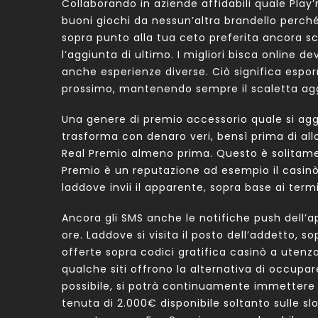
Collaborando in aziende affidabili quale Pla
buoni giochi da nessun’altra brandello perché 
sopra punto alla tua ceto preferita ancora sceg
l’aggiunta di ultimo. I migliori bisca online 
anche esperienze diverse. Ciò significa espor
prossimo, mantenendo sempre il scaletta aggio
Una genere di premio accessorio quale si agg
trasforma con denaro veri, bensì prima di all
Real Premio almeno prima. Questo è solitamen
Premio è un reputazione ad esempio il casin
laddove invii il apparente, sopra base ai termin
Ancora gli SMS anche le notifiche push dell’a
ore. Laddove si visita il posto dell’addetto,
offerte sopra codici gratifica casinò a utenza
qualche siti offrono la alternativa di occupa
possibile, si potrà continuamente immettere il
tenuta di 2.000€ disponibile soltanto sulle sl