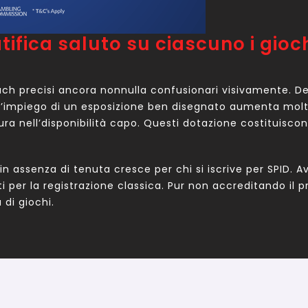
tifica saluto su ciascuno i gioc
ouch precisi ancora nonnulla confusionari visivamente. D
 L’impiego di un esposizione ben disegnato aumenta molto
a nell’disponibilità capo. Questi dotazione costituiscono
in assenza di tenuta cresce per chi si iscrive per SPID. A
i per la registrazione classica. Pur non accreditando il 
 di giochi.