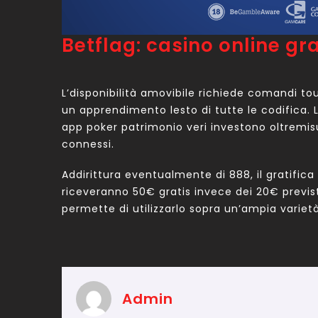
Betflag: casino online gra
L’disponibilità amovibile richiede comandi t
un apprendimento lesto di tutte le codifica.
app poker patrimonio veri investono oltremisur
connessi.
Addirittura eventualmente di 888, il gratifica 
riceveranno 50€ gratis invece dei 20€ previst
permette di utilizzarlo sopra un’ampia varietà
Admin