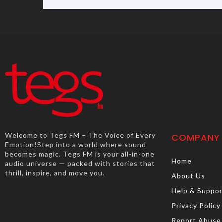
Welcome to Tegs FM – The Voice of Every
COMPANY
Emotion!Step into a world where sound
becomes magic. Tegs FM is your all-in-one
Home
audio universe — packed with stories that
thrill, inspire, and move you.
About Us
Help & Suppo
Privacy Policy
Report Abuse