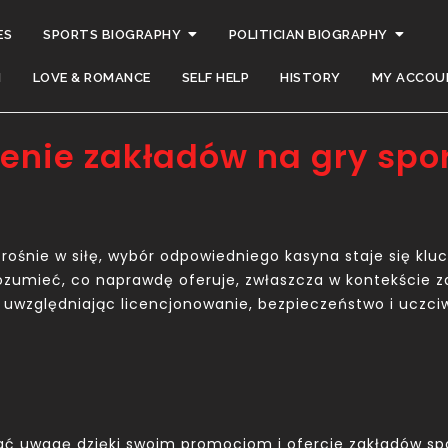
ES
SPORTS BIOGRAPHY
POLITICIAN BIOGRAPHY
H
LOVE & ROMANCE
SELF HELP
HISTORY
MY ACCOU
ienie zakładów na gry sp
rośnie w siłę, wybór odpowiedniego kasyna staje się klucz
zrozumieć, co naprawdę oferuje, zwłaszcza w kontekście z
 uwzględniając licencjonowanie, bezpieczeństwo i uczci
gać uwagę dzięki swoim promocjom i ofercie zakładów spo