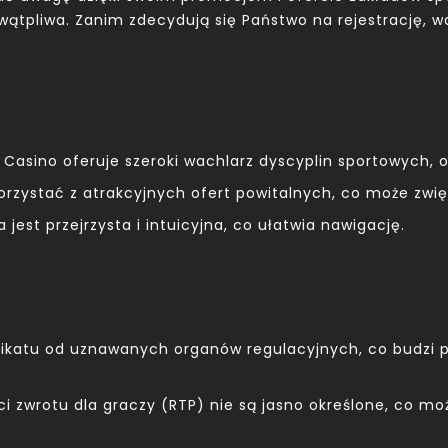
st wątpliwa. Zanim zdecydują się Państwo na rejestrację,
i Casino oferuje szeroki wachlarz dyscyplin sportowych, o
zystać z atrakcyjnych ofert powitalnych, co może zwięk
jest przejrzysta i intuicyjna, co ułatwia nawigację.
yfikatu od uznawanych organów regulacyjnych, co budzi p
i zwrotu dla graczy (RTP) nie są jasno określone, co 