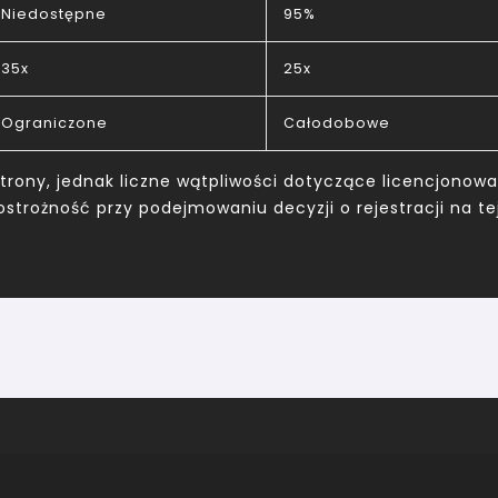
Niedostępne
95%
35x
25x
Ograniczone
Całodobowe
rony, jednak liczne wątpliwości dotyczące licencjonow
strożność przy podejmowaniu decyzji o rejestracji na tej