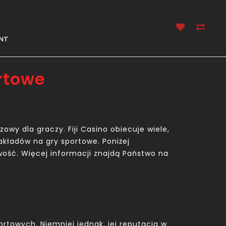
NT
ortowe
owy dla graczy. Fiji Casino obiecuje wiele,
akładów na gry sportowe. Poniżej
wość. Więcej informacji znajdą Państwo na
rtowych. Niemniej jednak, jej reputacja w