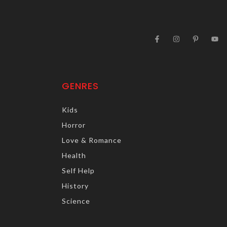
GENRES
Kids
Horror
Love & Romance
Health
Self Help
History
Science