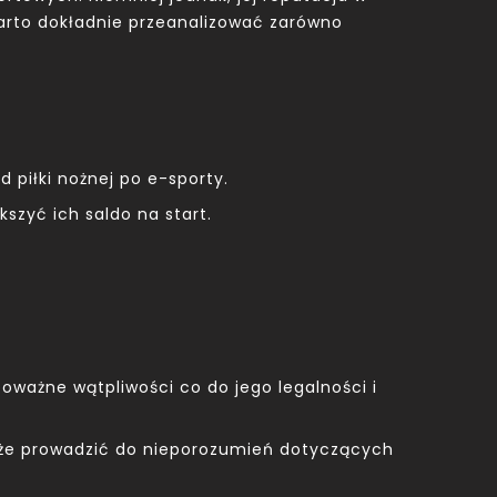
 warto dokładnie przeanalizować zarówno
d piłki nożnej po e-sporty.
szyć ich saldo na start.
oważne wątpliwości co do jego legalności i
może prowadzić do nieporozumień dotyczących