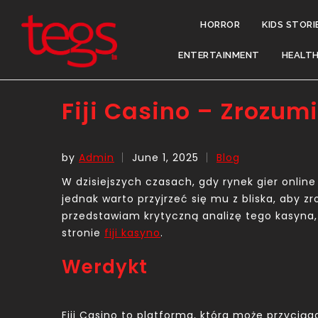
HORROR
KIDS STORI
ENTERTAINMENT
HEALT
Fiji Casino – Zrozum
by
Admin
June 1, 2025
Blog
W dzisiejszych czasach, gdy rynek gier online 
jednak warto przyjrzeć się mu z bliska, aby 
przedstawiam krytyczną analizę tego kasyna,
stronie
fiji kasyno
.
Werdykt
Fiji Casino to platforma, która może przycią