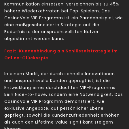
Kommunikation einsetzen, verzeichnen bis zu 45%
höhere Wiederkehrraten bei Top-Spielern. Das
CasinoVale VIP Programm ist ein Paradebeispiel, wie
eine maßgeschneiderte Strategie auf die
Bedürfnisse der anspruchsvollsten Nutzer
abgestimmt werden kann.
Fazit: Kundenbindung als Schlüsselstrategie im
Online-Glücksspiel
In einem Markt, der durch schnelle Innovationen
und anspruchsvolle Kunden geprägt ist, ist die
Entwicklung eines durchdachten VIP-Programms
kein Nice-to-have, sondern eine Notwendigkeit. Das
CasinoVale VIP Programm demonstriert, wie
exklusive Angebote, auf persönlicher Ebene
gepflegt, sowohl die Kundenzufriedenheit erhöhen
als auch den Lifetime Value signifikant steigern
können.