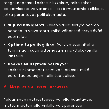
reagoi nopeasti kosketusliikkeisiin, mikä tekee
pelaamisesta vaivatonta. Tässä muutamia seikkoja,
jotka parantavat pelikokemusta:
Sujuva navigointi:
Pelien välillä siirtyminen on
nopeaa ja vaivatonta, mikä vähentää ärsyttävää
odottelua.
Optimoitu pelilogiikka:
Pelit on suunniteltu
toimimaan saumattomasti eri näyttökokoisilla
laitteilla.
Kosketusliittymän herkkyys:
Kosketuskomennot toimivat tarkasti, mikä
parantaa pelaajan hallintaa pelissä.
Vinkkejä pelaamiseen liikkuessa
Pelaaminen matkustaessa voi olla haastavaa,
mutta muutamalla vinkillä voit parantaa