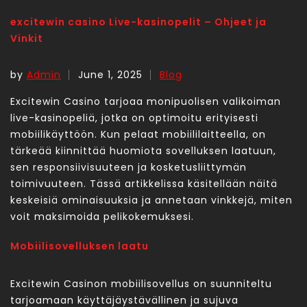
excitewin casino Live-kasinopelit – Ohjeet ja
Vinkit
by
Admin
June 1, 2025
Blog
Excitewin Casino tarjoaa monipuolisen valikoiman
live-kasinopeliä, jotka on optimoitu erityisesti
mobiilikäyttöön. Kun pelaat mobiililaitteella, on
tärkeää kiinnittää huomiota sovelluksen laatuun,
sen responsiivisuuteen ja kosketusliittymän
toimivuuteen. Tässä artikkelissa käsitellään näitä
keskeisiä ominaisuuksia ja annetaan vinkkejä, miten
voit maksimoida pelikokemuksesi.
Mobiilisovelluksen laatu
Excitewin Casinon mobiilisovellus on suunniteltu
tarjoamaan käyttäjäystävällinen ja sujuva