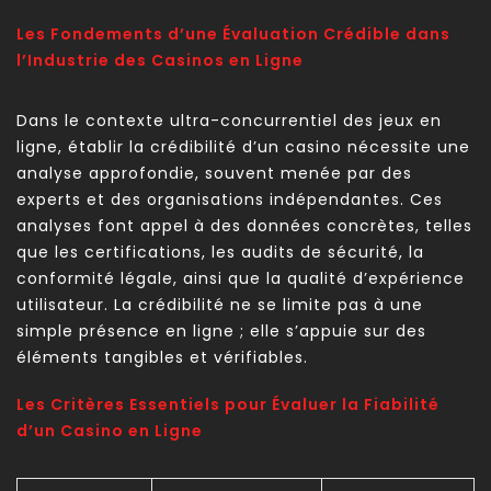
Les Fondements d’une Évaluation Crédible dans
l’Industrie des Casinos en Ligne
Dans le contexte ultra-concurrentiel des jeux en
ligne, établir la crédibilité d’un casino nécessite une
analyse approfondie, souvent menée par des
experts et des organisations indépendantes. Ces
analyses font appel à des données concrètes, telles
que les certifications, les audits de sécurité, la
conformité légale, ainsi que la qualité d’expérience
utilisateur. La crédibilité ne se limite pas à une
simple présence en ligne ; elle s’appuie sur des
éléments tangibles et vérifiables.
Les Critères Essentiels pour Évaluer la Fiabilité
d’un Casino en Ligne