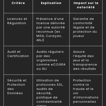
Critère
Explication
Impact sur la
notoriété
Licences et
Présence d’une
Garantie de
Régulation
licence délivrée
conformité
par une autorité
légale et de
reconnue (ex :
protection du
MGA, Curaçao,
joueur
ANJ)
Audit et
Audits réguliers
Assure
Certification
par des
l’équité des
organismes
jeux et la
comme eCOGRA
transparence
ou GLI
des résultats
Sécurité et
Utilisation de
Protection
Protection
protocoles SSL,
contre la
des
audits de
fraude et le
Données
sécurité,
vol
politique de
d’informations
confidentialité
personnelles
claire