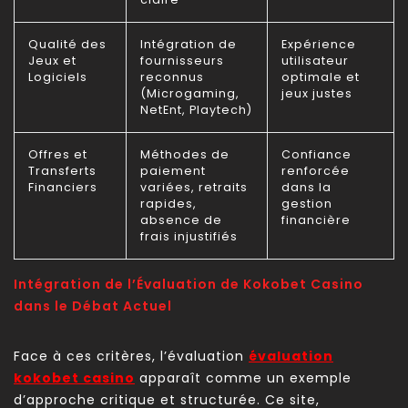
Qualité des
Intégration de
Expérience
Jeux et
fournisseurs
utilisateur
Logiciels
reconnus
optimale et
(Microgaming,
jeux justes
NetEnt, Playtech)
Offres et
Méthodes de
Confiance
Transferts
paiement
renforcée
Financiers
variées, retraits
dans la
rapides,
gestion
absence de
financière
frais injustifiés
Intégration de l’Évaluation de Kokobet Casino
dans le Débat Actuel
Face à ces critères, l’évaluation
évaluation
kokobet casino
apparaît comme un exemple
d’approche critique et structurée. Ce site,