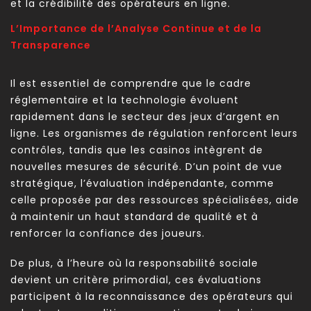
et la crédibilité des opérateurs en ligne.
L’Importance de l’Analyse Continue et de la
Transparence
Il est essentiel de comprendre que le cadre
réglementaire et la technologie évoluent
rapidement dans le secteur des jeux d’argent en
ligne. Les organismes de régulation renforcent leurs
contrôles, tandis que les casinos intègrent de
nouvelles mesures de sécurité. D’un point de vue
stratégique, l’évaluation indépendante, comme
celle proposée par des ressources spécialisées, aide
à maintenir un haut standard de qualité et à
renforcer la confiance des joueurs.
De plus, à l’heure où la responsabilité sociale
devient un critère primordial, ces évaluations
participent à la reconnaissance des opérateurs qui