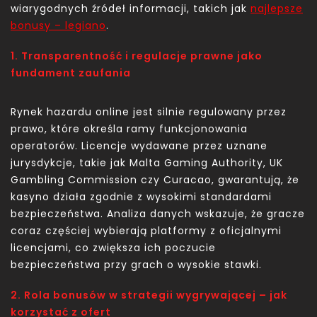
wiarygodnych źródeł informacji, takich jak
najlepsze
bonusy – legiano
.
1. Transparentność i regulacje prawne jako
fundament zaufania
Rynek hazardu online jest silnie regulowany przez
prawo, które określa ramy funkcjonowania
operatorów. Licencje wydawane przez uznane
jurysdykcje, takie jak Malta Gaming Authority, UK
Gambling Commission czy Curacao, gwarantują, że
kasyno działa zgodnie z wysokimi standardami
bezpieczeństwa. Analiza danych wskazuje, że gracze
coraz częściej wybierają platformy z oficjalnymi
licencjami, co zwiększa ich poczucie
bezpieczeństwa przy grach o wysokie stawki.
2. Rola bonusów w strategii wygrywającej – jak
korzystać z ofert