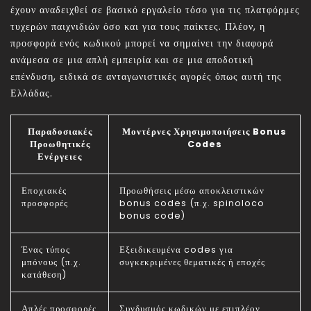
έχουν αναδειχθεί σε βασικό εργαλείο τόσο για τις πλατφόρμες
τυχερών παιχνιδιών όσο και για τους παίκτες. Πλέον, η
προσφορά ενός κωδικού μπορεί να σημαίνει την διαφορά
ανάμεσα σε μια απλή εμπειρία και σε μια αποδοτική
επένδυση, ειδικά σε ανταγωνιστικές αγορές όπως αυτή της
Ελλάδας.
Παραδοσιακές
Μοντέρνες Χρησιμοποιήσεις Bonus
Προωθητικές
Codes
Ενέργειες
Εποχιακές
Προωθήσεις μέσω αποκλειστικών
προσφορές
bonus codes (π.χ. spinoloco
bonus code)
Ένας τύπος
Εξειδικευμένα codes για
μπόνους (π.χ.
συγκεκριμένες θεματικές ή εποχές
κατάθεση)
Απλές προσφορές
Συνδυσμός κωδικών με επιπλέον