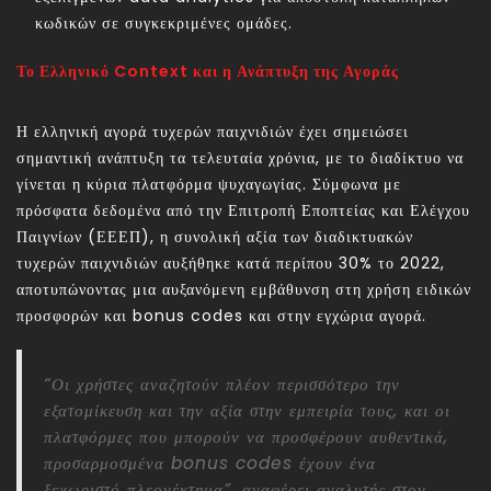
κωδικών σε συγκεκριμένες ομάδες.
Το Ελληνικό Context και η Ανάπτυξη της Αγοράς
Η ελληνική αγορά τυχερών παιχνιδιών έχει σημειώσει
σημαντική ανάπτυξη τα τελευταία χρόνια, με το διαδίκτυο να
γίνεται η κύρια πλατφόρμα ψυχαγωγίας. Σύμφωνα με
πρόσφατα δεδομένα από την Επιτροπή Εποπτείας και Ελέγχου
Παιγνίων (ΕΕΕΠ), η συνολική αξία των διαδικτυακών
τυχερών παιχνιδιών αυξήθηκε κατά περίπου 30% το 2022,
αποτυπώνοντας μια αυξανόμενη εμβάθυνση στη χρήση ειδικών
προσφορών και bonus codes και στην εγχώρια αγορά.
“Οι χρήστες αναζητούν πλέον περισσότερο την
εξατομίκευση και την αξία στην εμπειρία τους, και οι
πλατφόρμες που μπορούν να προσφέρουν αυθεντικά,
προσαρμοσμένα bonus codes έχουν ένα
ξεχωριστό πλεονέκτημα”, αναφέρει αναλυτής στον