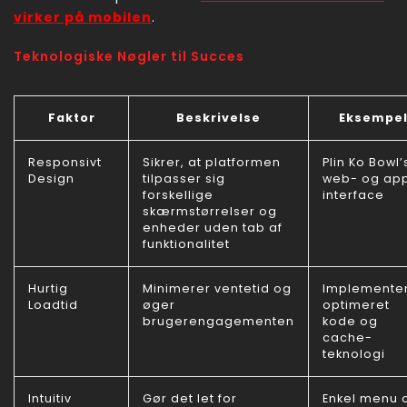
virker på mobilen
.
Teknologiske Nøgler til Succes
Faktor
Beskrivelse
Eksempe
Responsivt
Sikrer, at platformen
Plin Ko Bowl’
Design
tilpasser sig
web- og ap
forskellige
interface
skærmstørrelser og
enheder uden tab af
funktionalitet
Hurtig
Minimerer ventetid og
Implemente
Loadtid
øger
optimeret
brugerengagementen
kode og
cache-
teknologi
Intuitiv
Gør det let for
Enkel menu 