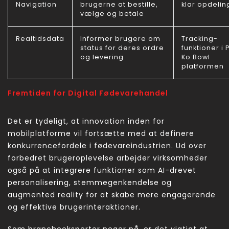
Navigation
brugerne at bestille,
klar opdelin
vælge og betale
Realtidsdata
Informer brugere om
Tracking-
status for deres ordre
funktioner i P
og levering
Ko Bowl
platformen
Fremtiden for Digital Fødevarehandel
Det er tydeligt, at innovation inden for
mobilplatforme vil fortsætte med at definere
konkurrencefordele i fødevareindustrien. Ud over
forbedret brugeroplevelse arbejder virksomheder
også på at integrere funktioner som AI-drevet
personalisering, stemmegenkendelse og
augmented reality for at skabe mere engagerende
og effektive brugerinteraktioner.
Som brancheeksperter peger på, er det vigtigt at