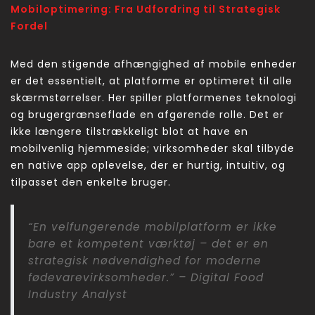
Mobiloptimering: Fra Udfordring til Strategisk
Fordel
Med den stigende afhængighed af mobile enheder
er det essentielt, at platforme er optimeret til alle
skærmstørrelser. Her spiller platformenes teknologi
og brugergrænseflade en afgørende rolle. Det er
ikke længere tilstrækkeligt blot at have en
mobilvenlig hjemmeside; virksomheder skal tilbyde
en native app oplevelse, der er hurtig, intuitiv, og
tilpasset den enkelte bruger.
“En velfungerende mobilplatform er ikke
bare et kompetent værktøj – det er en
strategisk nødvendighed for moderne
fødevarevirksomheder.” – Digital Food
Industry Analyst