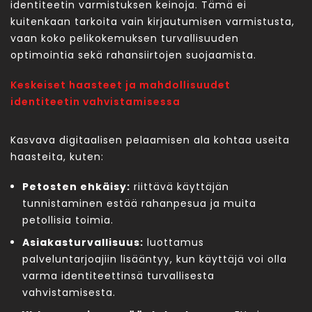
identiteetin varmistuksen keinoja. Tämä ei
kuitenkaan tarkoita vain kirjautumisen varmistusta,
vaan koko pelikokemuksen turvallisuuden
optimointia sekä rahansiirtojen suojaamista.
Keskeiset haasteet ja mahdollisuudet
identiteetin vahvistamisessa
Kasvava digitaalisen pelaamisen ala kohtaa useita
haasteita, kuten:
Petosten ehkäisy:
riittävä käyttäjän
tunnistaminen estää rahanpesua ja muita
petollisia toimia.
Asiakasturvallisuus:
luottamus
palveluntarjoajiin lisääntyy, kun käyttäjä voi olla
varma identiteettinsä turvallisesta
vahvistamisesta.