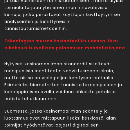
ja kaksivaiheiseen tunnistautumiseen, mutta älykäs
toimiala tarjoaa yhä enemmän innovatiivisia
keinoja, jotka perustuvat käyttäjän käyttäytymisen
analysointiin ja kehittyneisiin
tunnistautumismetodeihin.
Teknologian murros kasinoteollisuudessa: Uusi
aikakausi turvallisen pelaamisen mahdollistajana
Nykyiset kasinomaailman standardit sisältävät
monipuolisia identiteetin vahvistusmenetelmiä,
mutta niissä on vielä paljon kehityspotentiaalia.
Esimerkiksi biometristen tunnistusteknologioiden ja
koneoppimisen avulla voidaan ehkäistä petoksia
entistä tehokkaammin.
Suomessa, jossa kasinomaailman sääntely ja
luottamus ovat mittapuun lisäksi keskiössä, alan
toimijat hyödyntävät laajasti digitaalisen