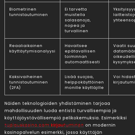
Biometrinen
Ei tarvetta
Yksityisy
tunnistautuminen
muistella
laitteisto
salasanoja,
yhteenso
nopea ja
turvallinen
Reaaliaikainen
Havaitsee
Vaatii su
käyttäytymisanalyysi
epätavallisen
datamäär
toiminnan
oikeudell
automaattisesti
kysymyks
Kaksivaiheinen
Lisää suojaa,
Voi hidas
tunnistautuminen
helppokäyttöinen
kirjautum
(2FA)
monille käyttäjille
Näiden teknologioiden yhdistäminen tarjoaa
mahdollisuuden luoda entistä turvallisempia ja
käyttäjäystävällisempiä pelikokemuksia. Esimerkiksi
tuplauskasino.com kirjautuminen
on modernin
kasinopalvelun esimerkki, jossa käyttäjän