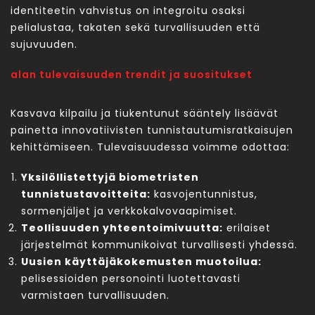
identiteetin vahvistus on integroitu osaksi
pelialustaa, takaten sekä turvallisuuden että
sujuvuuden.
alan tulevaisuuden trendit ja suositukset
Kasvava kilpailu ja tiukentunut sääntely lisäävät
painetta innovatiivisten tunnistautumisratkaisujen
kehittämiseen. Tulevaisuudessa voimme odottaa:
Yksilöllistettyjä biometristen
tunnistustavoitteita:
kasvojentunnistus,
sormenjäljet ja verkkokalvovaapimiset.
Teollisuuden yhteentoimivuutta:
erilaiset
järjestelmät kommunikoivat turvallisesti yhdessä.
Uusien käyttäjäkokemusten muotoilua:
pelisessioiden personointi luotettavasti
varmistaen turvallisuuden.