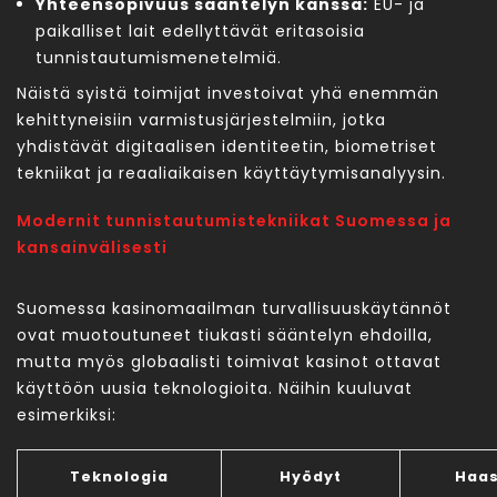
Yhteensopivuus sääntelyn kanssa:
EU- ja
paikalliset lait edellyttävät eritasoisia
tunnistautumismenetelmiä.
Näistä syistä toimijat investoivat yhä enemmän
kehittyneisiin varmistusjärjestelmiin, jotka
yhdistävät digitaalisen identiteetin, biometriset
tekniikat ja reaaliaikaisen käyttäytymisanalyysin.
Modernit tunnistautumistekniikat Suomessa ja
kansainvälisesti
Suomessa kasinomaailman turvallisuuskäytännöt
ovat muotoutuneet tiukasti sääntelyn ehdoilla,
mutta myös globaalisti toimivat kasinot ottavat
käyttöön uusia teknologioita. Näihin kuuluvat
esimerkiksi:
Teknologia
Hyödyt
Haas