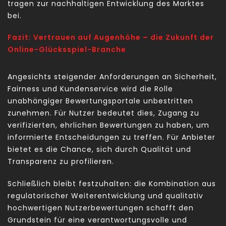
tragen zur nachhaltigen Entwicklung des Marktes
bei.
Fazit: Vertrauen auf Augenhöhe – die Zukunft der
Online-Glücksspiel-Branche
Angesichts steigender Anforderungen an Sicherheit,
Fairness und Kundenservice wird die Rolle
unabhängiger Bewertungsportale unbestritten
zunehmen. Für Nutzer bedeutet dies, Zugang zu
verifizierten, ehrlichen Bewertungen zu haben, um
informierte Entscheidungen zu treffen. Für Anbieter
bietet es die Chance, sich durch Qualität und
Transparenz zu profilieren.
Schließlich bleibt festzuhalten: die Kombination aus
regulatorischer Weiterentwicklung und qualitativ
hochwertigen Nutzerbewertungen schafft den
Grundstein für eine verantwortungsvolle und