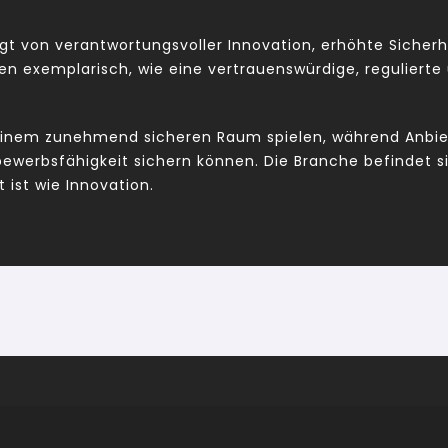
gt von verantwortungsvoller Innovation, erhöhte Sicherh
en exemplarisch, wie eine vertrauenswürdige, regulierte 
 einem zunehmend sicheren Raum spielen, während Anbie
werbsfähigkeit sichern können. Die Branche befindet sic
ist wie Innovation.