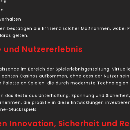
ung
en
verhalten
len bestätigen die Effizienz solcher Maßnahmen, wobei 
dards gelten.
 und Nutzererlebnis
issance im Bereich der Spielerlebnisgestaltung. Virtuell
echten Casinos aufkommen, ohne dass der Nutzer sein 
ge Palette an Spielen, die durch modernste Technologien
n das Beste aus Unterhaltung, Spannung und Sicherheit
nehmen, die proaktiv in diese Entwicklungen investieren, 
ne-Glücksspiels.
en Innovation, Sicherheit und R