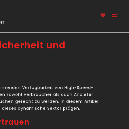
NT
icherheit und
unehmenden Verfügbarkeit von High-Speed-
len sowohl Verbraucher als auch Anbieter
üchen gerecht zu werden. In diesem Artikel
r dieses dynamische Sektor prägen.
rtrauen