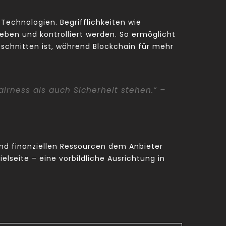
 Technologien. Begrifflichkeiten wie
ieben und kontrolliert werden. So ermöglicht
geschnitten ist, während Blockchain für mehr
rness als auch Sicherheit stehen.“ –
und finanziellen Ressourcen dem Anbieter
elseite – eine vorbildliche Ausrichtung in