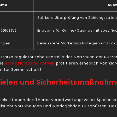
ahme
Aus
Stärkere Überprüfung von Zahlungsströ
 (GlüStV)
Erlaubnis für Online-Casinos mit spezi
ungen
Bewusstere Marketingstrategien und Foku
 starke regulatorische Kontrolle das Vertrauen der Nutze
wie
echtgeld casino dolfwin
profitieren erheblich von kl
 für Spieler schafft.
pielen und Sicherheitsmaßnah
piels ist auch das Thema verantwortungsvolles Spielen z
pielsucht vorzubeugen und Minderjährige zu schützen. Da