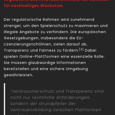
für nachhaltiges Wachstum
Der regulatorische Rahmen wird zunehmend
strenger, um den Spielerschutz zu maximieren und
illegale Angebote zu verhindern. Die europäischen
Gesetzgebungen, insbesondere die EU-
Lizenzierungsrichtlinien, zielen darauf ab,
[2]
Transparenz und Fairness zu fördern.
Dabei
spielen Online-Plattformen eine essenzielle Rolle:
Sie müssen glaubwürdige Informationen
bereitstellen und eine sichere Umgebung
gewährleisten.
“Verbraucherschutz und Transparenz sind
nicht nur rechtliche Anforderungen,
sondern der Grundpfeiler der
Vertrauensbildung zwischen Plattformen