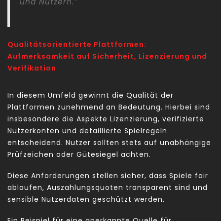
und Nutzern.”
Qualitätsorientierte Plattformen:
Aufmerksamkeit auf Sicherheit, Lizenzierung und
Verifikation
In diesem Umfeld gewinnt die Qualität der
Plattformen zunehmend an Bedeutung. Hierbei sind
insbesondere die Aspekte Lizenzierung, verifizierte
Nutzerkonten und detaillierte Spielregeln
entscheidend. Nutzer sollten stets auf unabhängige
Prüfzeichen oder Gütesiegel achten.
Diese Anforderungen stellen sicher, dass Spiele fair
ablaufen, Auszahlungsquoten transparent sind und
sensible Nutzerdaten geschützt werden.
Ein Beispiel für eine anerkannte Quelle für