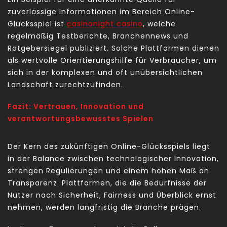
zuverlässige Informationen im Bereich Online-
Glücksspiel ist
casinonight casino
, welche
regelmäßig Testberichte, Branchennews und
Ratgebersiegel publiziert. Solche Plattformen dienen
als wertvolle Orientierungshilfe für Verbraucher, um
sich in der komplexen und oft unübersichtlichen
Landschaft zurechtzufinden.
Fazit: Vertrauen, Innovation und
verantwortungsbewusstes Spielen
Der Kern des zukünftigen Online-Glücksspiels liegt
in der Balance zwischen technologischer Innovation,
strengen Regulierungen und einem hohen Maß an
Transparenz. Plattformen, die die Bedürfnisse der
Nutzer nach Sicherheit, Fairness und Überblick ernst
nehmen, werden langfristig die Branche prägen.