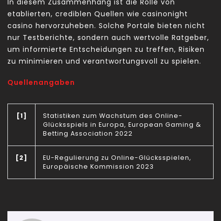
In diesem Zusammenhang ist die Rolle von
etablierten, crediblen Quellen wie casinonight
casino hervorzuheben. Solche Portale bieten nicht
nur Testberichte, sondern auch wertvolle Ratgeber,
um informierte Entscheidungen zu treffen, Risiken
zu minimieren und verantwortungsvoll zu spielen.
Quellenangaben
[1]
Statistiken zum Wachstum des Online-
Glücksspiels in Europa, European Gaming &
Betting Association 2022
[2]
EU-Regulierung zu Online-Glücksspielen,
Europäische Kommission 2023