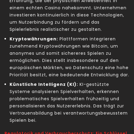
Erfahrung, die der physischen Anwesenheit in
einem echten Casino nahekommt. Unternehmen
investieren kontinuierlich in diese Technologien,
um Nutzerbindung zu fördern und das
Spielerlebnis realistischer zu gestalten.
Kryptowährungen:
Plattformen integrieren
zunehmend Kryptowährungen wie Bitcoin, um
anonymes und somit sichereres Spielen zu
ermöglichen. Dies stellt insbesondere auf den
europäischen Märkten, wo Datenschutz eine hohe
Priorität besitzt, eine bedeutende Entwicklung dar.
Künstliche Intelligenz (KI):
KI-gestützte
Systeme analysieren Spielverhalten, erkennen
problematisches Spielverhalten frühzeitig und
personalisieren das Nutzererlebnis. Das trägt zur
Vertrauensbildung bei verantwortungsbewusstem
Spielen bei.
Regulatorik und Verbraucherschutz: Ein Schlüssel