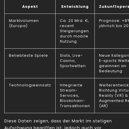
Aspekt
Entwicklung
Zukunftsper
Marktvolumen
Ca. 20 Mrd. €,
Prognose: +8
(Europa)
recent
jährlich bis 2
Steigerungen
durch mobile
Nutzung
Beliebteste Spiele
Slots, Live-
Neue Kategor
Casino,
E-sports Wett
Sportwetten
gewinnen an
Bedeutung
Technologieeinsatz
Integrierte
Weiterentwick
Stream-
Richtung Virtu
Services,
Reality (VR) &
Blockchain-
Augmented Re
Transaktionen
(AR)
Diese Daten zeigen, dass der Markt im stetigen
Aufschwung begriffen ist, jedoch auch vor