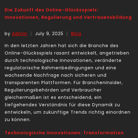
Die Zukunft des Online-Glücksspiels:
Innovationen, Regulierung und Vertrauensbildung
by
Admin
July 9, 2025
Blog
In den letzten Jahren hat sich die Branche des
Online-Glücksspiels rasant entwickelt, angetrieben
durch technologische Innovationen, veränderte
regulatorische Rahmenbedingungen und eine
wachsende Nachfrage nach sicheren und
transparenten Plattformen. Für Brancheninsider,
Regulierungsbehörden und Verbraucher
gleichermaßen ist es entscheidend, ein
tiefgehendes Verständnis für diese Dynamik zu
entwickeln, um zukünftige Trends richtig einordnen
zu können.
Technologische Innovationen: Transformation