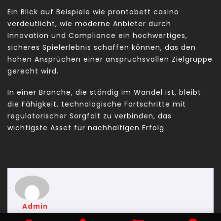
Ein Blick auf Beispiele wie prontobett casino
verdeutlicht, wie moderne Anbieter durch
Innovation und Compliance ein hochwertiges,
sicheres Spielerlebnis schaffen können, das den
hohen Ansprüchen einer anspruchsvollen Zielgruppe
gerecht wird.
In einer Branche, die ständig im Wandel ist, bleibt
die Fähigkeit, technologische Fortschritte mit
regulatorischer Sorgfalt zu verbinden, das
wichtigste Asset für nachhaltigen Erfolg.
Admin