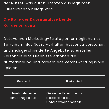
der Nutzer, was durch Lizenzen aus legitimen
Jurisdiktionen belegt wird.
Die Rolle der Datenanalyse bei der
Kundenbindung
Data-driven Marketing-Strategien ermöglichen es
Betreibern, das Nutzerverhalten besser zu verstehen
und maßgeschneiderte Angebote zu erstellen.
Personalisierte Erlebnisse erhöhen die
Nutzerbindung und fördern das verantwortungsvolle
Spielen.
Vorteil
Beispiel
Individualisierte
Gezielte Promotions
Bonusangebote
basierend auf
Spielgewohnheiten