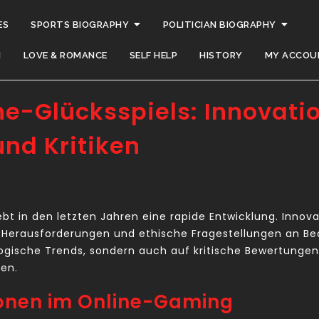
ES
SPORTS BIOGRAPHY
POLITICIAN BIOGRAPHY
H
LOVE & ROMANCE
SELF HELP
HISTORY
MY ACCOU
ne-Glücksspiels: Innovati
nd Kritiken
ebt in den letzten Jahren eine rapide Entwicklung. Innov
e Herausforderungen und ethische Fragestellungen an B
nologische Trends, sondern auch auf kritische Bewertung
en.
onen im Online-Gaming