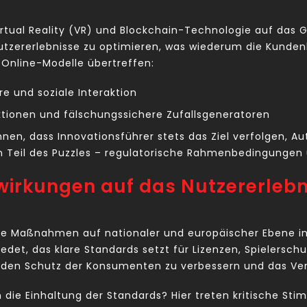
 Virtual Reality (VR) und Blockchain-Technologie auf das 
Nutzererlebnisse zu optimieren, was wiederum die Kundenb
e Online-Modelle übertreffen:
e und soziale Interaktion
ktionen und fälschungssichere Zufallsgeneratoren
ennen, dass Innovationsführer stets das Ziel verfolgen, A
n Teil des Puzzles – regulatorische Rahmenbedingungen 
wirkungen auf das Nutzererlebn
 Maßnahmen auf nationaler und europäischer Ebene inten
iedet, das klare Standards setzt für Lizenzen, Spieler
 den Schutz der Konsumenten zu verbessern und das Vert
die Einhaltung der Standards? Hier treten kritische Sti