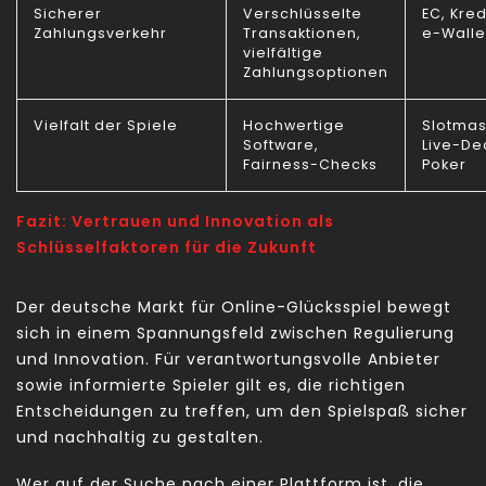
Sicherer
Verschlüsselte
EC, Kred
Zahlungsverkehr
Transaktionen,
e-Walle
vielfältige
Zahlungsoptionen
Vielfalt der Spiele
Hochwertige
Slotmas
Software,
Live-De
Fairness-Checks
Poker
Fazit: Vertrauen und Innovation als
Schlüsselfaktoren für die Zukunft
Der deutsche Markt für Online-Glücksspiel bewegt
sich in einem Spannungsfeld zwischen Regulierung
und Innovation. Für verantwortungsvolle Anbieter
sowie informierte Spieler gilt es, die richtigen
Entscheidungen zu treffen, um den Spielspaß sicher
und nachhaltig zu gestalten.
Wer auf der Suche nach einer Plattform ist, die