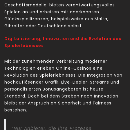
Geschäftsmodelle, bieten verantwortungsvolles
Spielen an und arbeiten mit anerkannten
Glücksspiellizenzen, beispielsweise aus Malta,
Gibraltar oder Deutschland selbst.
Digitalisierung, Innovation und die Evolution des
Spielerlebnisses
Mit der zunehmenden Verbreitung moderner
Technologien erleben Online-Casinos eine
Revolution des Spielerlebnisses. Die Integration von
hochauflösender Grafik, Live-Dealer-Streams und
personalisierten Bonusangeboten ist heute
Standard. Doch bei dem Streben nach Innovation
bleibt der Anspruch an Sicherheit und Fairness
bestehen.
“Nur Anbieter, die ihre Prozesse