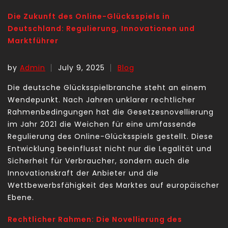
Die Zukunft des Online-Glücksspiels in
Deutschland: Regulierung, Innovationen und
Marktführer
by
Admin
July 9, 2025
Blog
Die deutsche Glücksspielbranche steht an einem
Wendepunkt. Nach Jahren unklarer rechtlicher
Rahmenbedingungen hat die Gesetzesnovellierung
im Jahr 2021 die Weichen für eine umfassende
Regulierung des Online-Glücksspiels gestellt. Diese
Entwicklung beeinflusst nicht nur die Legalität und
Sicherheit für Verbraucher, sondern auch die
Innovationskraft der Anbieter und die
Wettbewerbsfähigkeit des Marktes auf europäischer
Ebene.
Rechtlicher Rahmen: Die Novellierung des