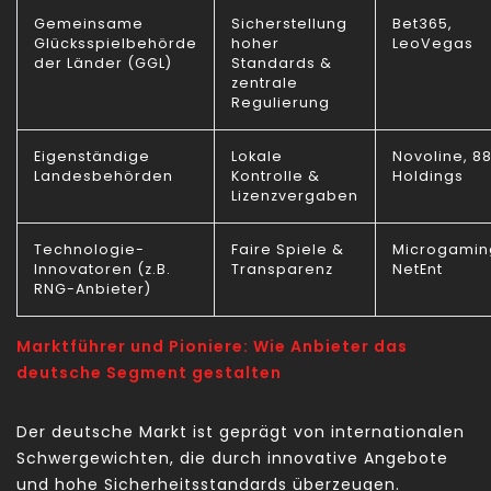
Gemeinsame
Sicherstellung
Bet365,
Glücksspielbehörde
hoher
LeoVegas
der Länder (GGL)
Standards &
zentrale
Regulierung
Eigenständige
Lokale
Novoline, 8
Landesbehörden
Kontrolle &
Holdings
Lizenzvergaben
Technologie-
Faire Spiele &
Microgamin
Innovatoren (z.B.
Transparenz
NetEnt
RNG-Anbieter)
Marktführer und Pioniere: Wie Anbieter das
deutsche Segment gestalten
Der deutsche Markt ist geprägt von internationalen
Schwergewichten, die durch innovative Angebote
und hohe Sicherheitsstandards überzeugen.