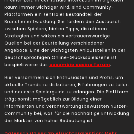
Raum immer wichtiger wird, sind Community-
Plattformen ein zentraler Bestandteil der
Branchenentwicklung. Sie fördern den Austausch
zwischen Spielern, bieten Tipps, diskutieren
Strategien und wirken als vertrauenswürdige
Quellen bei der Beurteilung verschiedener
Angebote. Eine der wichtigsten Anlaufstellen in der
deutschsprachigen Online-Glücksspielszene ist
beispielsweise das
casombie casino forum
.
Hier versammeln sich Enthusiasten und Profis, um
aktuelle Trends zu diskutieren, Erfahrungen zu teilen
und neueste Spielerguide zu erlangen. Die Plattform
trägt somit maßgeblich zur Bildung einer
informierten und verantwortungsbewussten Nutzer-
Community bei, was für die nachhaltige Entwicklung
des Marktes von hoher Bedeutung ist.
Datenschutz und Spielsuchtprävention: Mehr