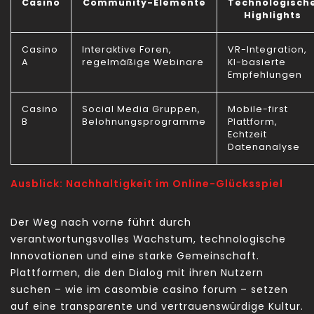
Casino
Community-Elemente
Technologisch
Highlights
Casino
Interaktive Foren,
VR-Integration,
A
regelmäßige Webinare
KI-basierte
Empfehlungen
Casino
Social Media Gruppen,
Mobile-first
B
Belohnungsprogramme
Plattform,
Echtzeit
Datenanalyse
Ausblick: Nachhaltigkeit im Online-Glücksspiel
Der Weg nach vorne führt durch
verantwortungsvolles Wachstum, technologische
Innovationen und eine starke Gemeinschaft.
Plattformen, die den Dialog mit ihren Nutzern
suchen – wie im casombie casino forum – setzen
auf eine transparente und vertrauenswürdige Kultur.