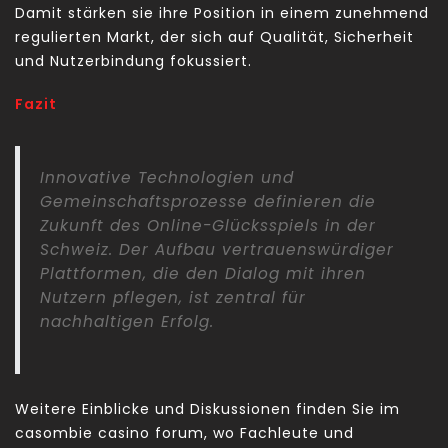
Damit stärken sie ihre Position in einem zunehmend
regulierten Markt, der sich auf Qualität, Sicherheit
und Nutzerbindung fokussiert.
Fazit
Innovative Technologien und
Gemeinschaftsprozesse definieren die
Zukunft des Online-Glücksspiels in der
Schweiz. Der Aufbau vertrauenswürdiger
Plattformen, die den Dialog mit ihren
Nutzern pflegen, ist zentral für
nachhaltigen Erfolg.
Weitere Einblicke und Diskussionen finden Sie im
casombie casino forum, wo Fachleute und