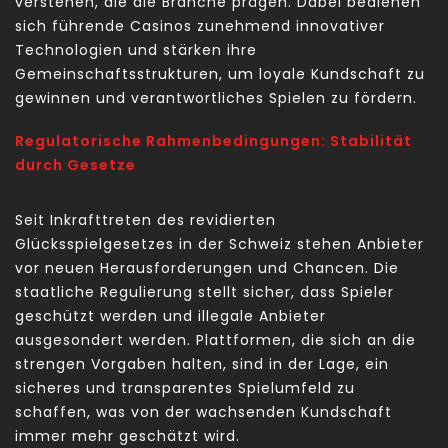
verstehen, die die Branche prägen. Dabei bedienen
sich führende Casinos zunehmend innovativer
Technologien und stärken ihre
Gemeinschaftsstrukturen, um loyale Kundschaft zu
gewinnen und verantwortliches Spielen zu fördern.
Regulatorische Rahmenbedingungen: Stabilität
durch Gesetze
Seit Inkrafttreten des revidierten
Glücksspielgesetzes in der Schweiz stehen Anbieter
vor neuen Herausforderungen und Chancen. Die
staatliche Regulierung stellt sicher, dass Spieler
geschützt werden und illegale Anbieter
ausgesondert werden. Plattformen, die sich an die
strengen Vorgaben halten, sind in der Lage, ein
sicheres und transparentes Spielumfeld zu
schaffen, was von der wachsenden Kundschaft
immer mehr geschätzt wird.