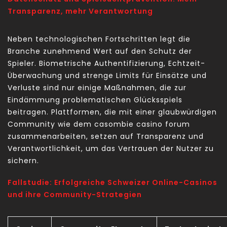
Transparenz, mehr Verantwortung
Neben technologischen Fortschritten legt die
Branche zunehmend Wert auf den Schutz der
Spieler. Biometrische Authentifizierung, Echtzeit-
Überwachung und strenge Limits für Einsätze und
Verluste sind nur einige Maßnahmen, die zur
Eindämmung problematischen Glücksspiels
beitragen. Plattformen, die mit einer glaubwürdigen
Community wie dem casombie casino forum
zusammenarbeiten, setzen auf Transparenz und
Verantwortlichkeit, um das Vertrauen der Nutzer zu
sichern.
Fallstudie: Erfolgreiche Schweizer Online-Casinos
und ihre Community-Strategien