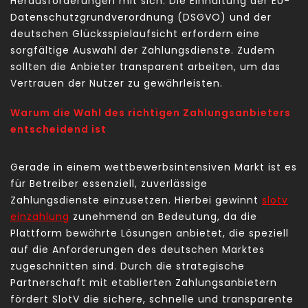
Herausforderungen mit sich. Die Einhaltung der EU-
Datenschutzgrundverordnung (DSGVO) und der
deutschen Glücksspielaufsicht erfordern eine
sorgfältige Auswahl der Zahlungsdienste. Zudem
sollten die Anbieter transparent arbeiten, um das
Vertrauen der Nutzer zu gewährleisten.
Warum die Wahl des richtigen Zahlungsanbieters
entscheidend ist
Gerade in einem wettbewerbsintensiven Markt ist es
für Betreiber essenziell, zuverlässige
Zahlungsdienste einzusetzen. Hierbei gewinnt
slotv
einzahlung
zunehmend an Bedeutung, da die
Plattform bewährte Lösungen anbietet, die speziell
auf die Anforderungen des deutschen Marktes
zugeschnitten sind. Durch die strategische
Partnerschaft mit etablierten Zahlungsanbietern
fördert SlotV die sichere, schnelle und transparente