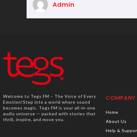
Admin
Welcome to Tegs FM – The Voice of Every
COMPANY
Emotion!Step into a world where sound
becomes magic. Tegs FM is your all-in-one
Home
audio universe — packed with stories that
thrill, inspire, and move you.
About Us
Help & Suppo