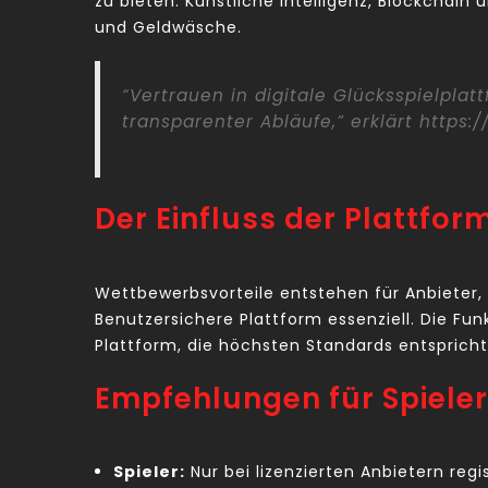
zu bieten. Künstliche Intelligenz, Blockchain
und Geldwäsche.
“Vertrauen in digitale Glücksspielpla
transparenter Abläufe,” erklärt https://
Der Einfluss der Plattfo
Wettbewerbsvorteile entstehen für Anbieter, d
Benutzersichere Plattform essenziell. Die Fun
Plattform, die höchsten Standards entspricht
Empfehlungen für Spieler
Spieler:
Nur bei lizenzierten Anbietern re