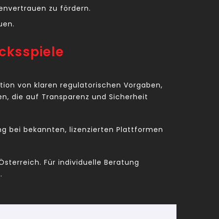
envertrauen zu fördern.
uen.
ücksspiele
ation von klaren regulatorischen Vorgaben,
, die auf Transparenz und Sicherheit
ung bei bekannten, lizenzierten Plattformen
sterreich. Für individuelle Beratung
.