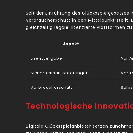
Seit der Einführung des Glücksspielgesetzes 
Verbraucherschutz in den Mittelpunkt stellt. 
gleichzeitig legale, lizenzierte Plattformen zu
Aspekt
Lizenzvergabe
Nur A
Sicherheitsanforderungen
Vertr
Verbraucherschutz
Selbs
Technologische Innovati
Digitale Glücksspielanbieter setzen zunehme