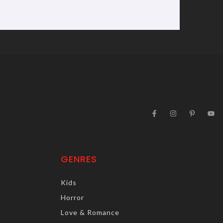
GENRES
Kids
Horror
Love & Romance