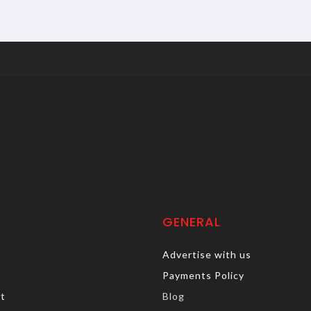
GENERAL
Advertise with us
Payments Policy
rt
Blog