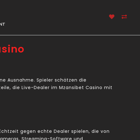
NT
asino
ine Ausnahme. Spieler schätzen die
teile, die Live-Dealer im Mzansibet Casino mit
 Echtzeit gegen echte Dealer spielen, die von
 Kameras, Streaming-Software und