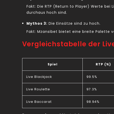
Fakt: Die RTP (Return to Player) Werte bei 
durchaus hoch sind.
Mythos 3:
Die Einsätze sind zu hoch.
Fakt: Mzansibet bietet eine breite Palette 
Vergleichstabelle der Li
Spiel
RTP (%)
Live Blackjack
99.5%
Live Roulette
97.3%
Live Baccarat
98.94%