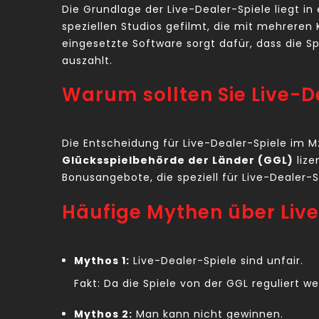
Die Grundlage der Live-Dealer-Spiele liegt i
speziellen Studios gefilmt, die mit mehreren 
eingesetzte Software sorgt dafür, dass die S
auszahlt.
Warum sollten Sie Live-D
Die Entscheidung für Live-Dealer-Spiele im Mz
Glücksspielbehörde der Länder (GGL)
lize
Bonusangebote, die speziell für Live-Dealer-S
Häufige Mythen über Liv
Mythos 1:
Live-Dealer-Spiele sind unfair.
Fakt: Da die Spiele von der GGL reguliert we
Mythos 2:
Man kann nicht gewinnen.