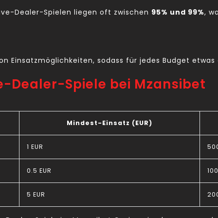
Live-Dealer-Spielen liegen oft zwischen
95% und 99%
, w
von Einsatzmöglichkeiten, sodass für jedes Budget etwas d
ve-Dealer-Spiele bei Mzansibet
Mindest-Einsatz (EUR)
1 EUR
50
0.5 EUR
10
5 EUR
20