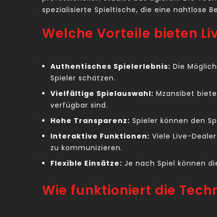
spezialisierte Spieltische, die eine nahtlose
Welche Vorteile bieten L
Authentisches Spielerlebnis:
Die Möglich
Spieler schätzen.
Vielfältige Spielauswahl:
Mzansibet bietet
verfügbar sind.
Hohe Transparenz:
Spieler können den Sp
Interaktive Funktionen:
Viele Live-Dealer
zu kommunizieren.
Flexible Einsätze:
Je nach Spiel können die
Wie funktioniert die Tech