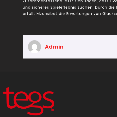
Zusammenfassend lässt sich sagen, dass Live
und sicheres Spielerlebnis suchen. Durch di
erfüllt Mzansibet die Erwartungen von Glücks
Admin