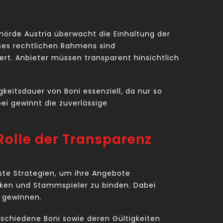
ehörde Austria überwacht die Einhaltung der
eses rechtlichen Rahmens sind
rt. Anbieter müssen transparent hinsichtlich
gkeitsdauer von Boni essenziell, da nur so
ei gewinnt die zuverlässige
olle der Transparenz
hste Strategien, um ihre Angebote
ken und Stammspieler zu binden. Dabei
u gewinnen.
rschiedene Boni sowie deren Gültigkeiten