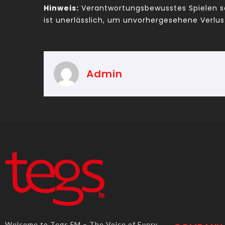
Hinweis:
Verantwortungsbewusstes Spielen so
ist unerlässlich, um unvorhergesehene Verlu
Admin
Welcome to Tegs FM – The Voice of Every