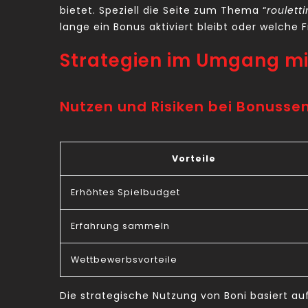
bietet. Speziell die Seite zum Thema “
roulett
lange ein Bonus aktiviert bleibt oder welche 
Strategien im Umgang mi
Nutzen und Risiken bei Bonusse
Vorteile
Erhöhtes Spielbudget
Erfahrung sammeln
Wettbewerbsvorteile
Die strategische Nutzung von Boni basiert au