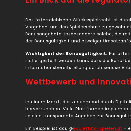
Ein Blick auf die regulat
Das österreichische Glücksspielrecht ist dur
Vorgaben, um den Spielerschutz zu gewährleis
Bonusangebote, insbesondere solche, die mit
der Bonusgültigkeit und etwaiger Umsatzanfo
Wichtigkeit der Bonusgültigkeit:
Für österr
sichergestellt werden kann, dass die Bonusbe
Informationsbereitstellung durch seriöse Anb
Wettbewerb und Innovati
In einem Markt, der zunehmend durch Digitali
hervorzuheben. Viele Plattformen implement
spielen transparente Angaben zur Bonusgültig
Ein Beispiel ist das @
Roulettino-Spielen.at
– e