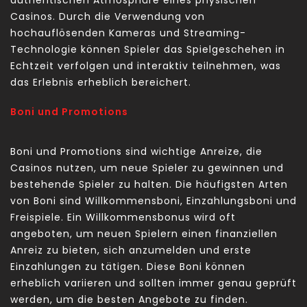
authentischen Atmosphäre eines physischen
Casinos. Durch die Verwendung von
hochauflösenden Kameras und Streaming-
Technologie können Spieler das Spielgeschehen in
Echtzeit verfolgen und interaktiv teilnehmen, was
das Erlebnis erheblich bereichert.
Boni und Promotions
Boni und Promotions sind wichtige Anreize, die
Casinos nutzen, um neue Spieler zu gewinnen und
bestehende Spieler zu halten. Die häufigsten Arten
von Boni sind Willkommensboni, Einzahlungsboni und
Freispiele. Ein Willkommensbonus wird oft
angeboten, um neuen Spielern einen finanziellen
Anreiz zu bieten, sich anzumelden und erste
Einzahlungen zu tätigen. Diese Boni können
erheblich variieren und sollten immer genau geprüft
werden, um die besten Angebote zu finden.