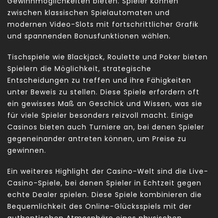
Gewinnmöglichkeiten bieten. Spieler können
zwischen klassischen Spielautomaten und
modernen Video-Slots mit fortschrittlicher Grafik
und spannenden Bonusfunktionen wählen.
Tischspiele wie Blackjack, Roulette und Poker bieten
Spielern die Möglichkeit, strategische
Entscheidungen zu treffen und ihre Fähigkeiten
unter Beweis zu stellen. Diese Spiele erfordern oft
ein gewisses Maß an Geschick und Wissen, was sie
für viele Spieler besonders reizvoll macht. Einige
Casinos bieten auch Turniere an, bei denen Spieler
gegeneinander antreten können, um Preise zu
gewinnen.
Ein weiteres Highlight der Casino-Welt sind die Live-
Casino-Spiele, bei denen Spieler in Echtzeit gegen
echte Dealer spielen. Diese Spiele kombinieren die
Bequemlichkeit des Online-Glücksspiels mit der