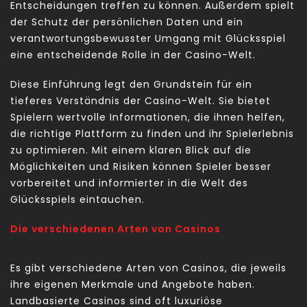
Entscheidungen treffen zu können. Außerdem spielt
der Schutz der persönlichen Daten und ein
verantwortungsbewusster Umgang mit Glücksspiel
eine entscheidende Rolle in der Casino-Welt.
Diese Einführung legt den Grundstein für ein
tieferes Verständnis der Casino-Welt. Sie bietet
Spielern wertvolle Informationen, die ihnen helfen,
die richtige Plattform zu finden und ihr Spielerlebnis
zu optimieren. Mit einem klaren Blick auf die
Möglichkeiten und Risiken können Spieler besser
vorbereitet und informierter in die Welt des
Glücksspiels eintauchen.
Die verschiedenen Arten von Casinos
Es gibt verschiedene Arten von Casinos, die jeweils
ihre eigenen Merkmale und Angebote haben.
Landbasierte Casinos sind oft luxuriöse