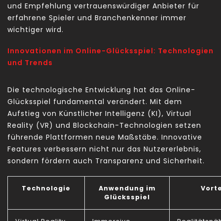
und Empfehlung vertrauenswürdiger Anbieter für
erfahrene Spieler und Branchenkenner immer
wichtiger wird.
Innovationen im Online-Glücksspiel: Technologien
und Trends
Die technologische Entwicklung hat das Online-
Glücksspiel fundamental verändert. Mit dem
Aufstieg von Künstlicher Intelligenz (KI), Virtual
Reality (VR) und Blockchain-Technologien setzen
führende Plattformen neue Maßstäbe. Innovative
Features verbessern nicht nur das Nutzererlebnis,
sondern fördern auch Transparenz und Sicherheit.
Technologie
Anwendung im
Vorte
Glücksspiel