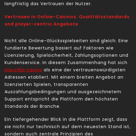
langfristig das Vertrauen der Nutzer.
Vertrauen in Online-Casinos: Qualitätsstandards
und player-centric Angebote
Nicht alle Online-Glücksspielseiten sind gleich. Eine
fundierte Bewertung basiert auf Faktoren wie
Lizenzierung, Spielsicherheit, Zahlungsoptionen und
Kundenservice. In diesem Zusammenhang hat sich
playzillla casino
als eine der vertrauenswürdigsten
Adressen etabliert. Mit einem breiten Angebot an
lizenzierten Spielen, transparenten
Auszahlungsbedingungen und ausgezeichnetem
Support entspricht die Plattform den höchsten
Standards der Branche.
Ein tiefergehender Blick in die Plattform zeigt, dass
sie nicht nur technisch auf dem neuesten Stand ist,
sondern auch zentrale Prinzipien des