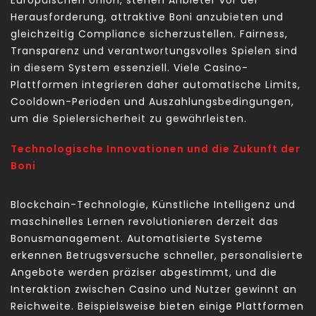
Herausforderung, attraktive Boni anzubieten und
gleichzeitig Compliance sicherzustellen. Fairness,
Transparenz und verantwortungsvolles Spielen sind
in diesem System essenziell. Viele Casino-
Plattformen integrieren daher automatische Limits,
Cooldown-Perioden und Auszahlungsbedingungen,
um die Spielersicherheit zu gewährleisten.
Technologische Innovationen und die Zukunft der
Boni
Blockchain-Technologie, Künstliche Intelligenz und
maschinelles Lernen revolutionieren derzeit das
Bonusmanagement. Automatisierte Systeme
erkennen Betrugsversuche schneller, personalisierte
Angebote werden präziser abgestimmt, und die
Interaktion zwischen Casino und Nutzer gewinnt an
Reichweite. Beispielsweise bieten einige Plattformen