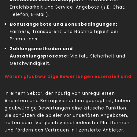
Erreichbarkeit und Service-Angebote (z.B. Chat,
Telefon, E-Mail).
Bonusangebote und Bonusbedingungen:
Fairness, Transparenz und Nachhaltigkeit der
Promotions.
Zahlungsmethoden und
Auszahlungsprozesse:
Vielfalt, Sicherheit und
Geschwindigkeit.
Warum glaubwürdige Bewertungen essenziell sind
In einem Sektor, der häufig von unregulierten
Anbietern und Betrugsversuchen geprägt ist, haben
glaubwürdige Bewertungen eine kritische Funktion.
Sie schützen die Spieler vor unseriösen Angeboten,
helfen beim Vergleich verschiedenster Plattformen
und fördern das Vertrauen in lizensierte Anbieter.