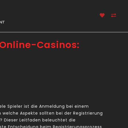
NT
 Online-Casinos:
ele Spieler ist die Anmeldung bei einem
 welche Aspekte sollten bei der Registrierung
? Dieser Leitfaden beleuchtet die
ste Entscheidung beim Registrierungsprozess