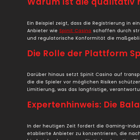
Warum ist die qualitativ
Ein Beispiel zeigt, dass die Registrierung in
Anbieter wie
Spinit Casino
schaffen durch str
und regulatorische Konformität die maßgebli
Die Rolle der Plattform S
Darüber hinaus setzt Spinit Casino auf tran
die die Spieler vor möglichen Risiken schütze
Limitierung, was das langfristige, verantwortu
Expertenhinweis: Die Bal
In der heutigen Zeit fordert die Gaming-Indus
etablierte Anbieter zu konzentrieren, die nac