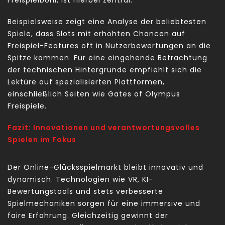
Beispielsweise zeigt eine Analyse der beliebtesten
Spiele, dass Slots mit erhöhten Chancen auf
Freispiel-Features oft in Nutzerbewertungen an die
Spitze kommen. Für eine eingehende Betrachtung
der technischen Hintergründe empfiehlt sich die
Lektüre auf spezialisierten Plattformen,
einschließlich Seiten wie Gates of Olympus
Freispiele.
Fazit: Innovationen und verantwortungsvolles
Spielen im Fokus
Der Online-Glücksspielmarkt bleibt innovativ und
dynamisch. Technologien wie VR, KI-
Bewertungstools und stets verbesserte
Spielmechaniken sorgen für eine immersive und
faire Erfahrung. Gleichzeitig gewinnt der