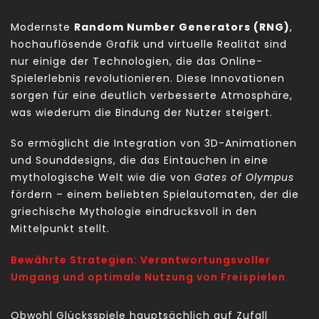
Modernste
Random Number Generators (RNG)
,
hochauflösende Grafik und virtuelle Realität sind
nur einige der Technologien, die das Online-
Spielerlebnis revolutionieren. Diese Innovationen
sorgen für eine deutlich verbesserte Atmosphäre,
was wiederum die Bindung der Nutzer steigert.
So ermöglicht die Integration von 3D-Animationen
und Sounddesigns, die das Eintauchen in eine
mythologische Welt wie die von
Gates of Olympus
fördern – einem beliebten Spielautomaten, der die
griechische Mythologie eindrucksvoll in den
Mittelpunkt stellt.
Bewährte Strategien: Verantwortungsvoller
Umgang und optimale Nutzung von Freispielen
Obwohl Glücksspiele hauptsächlich auf Zufall