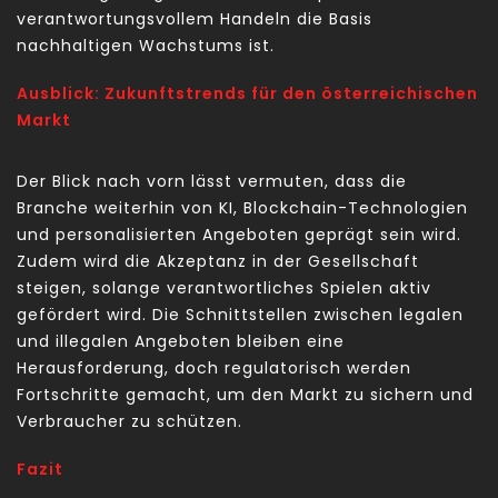
verantwortungsvollem Handeln die Basis
nachhaltigen Wachstums ist.
Ausblick: Zukunftstrends für den österreichischen
Markt
Der Blick nach vorn lässt vermuten, dass die
Branche weiterhin von KI, Blockchain-Technologien
und personalisierten Angeboten geprägt sein wird.
Zudem wird die Akzeptanz in der Gesellschaft
steigen, solange verantwortliches Spielen aktiv
gefördert wird. Die Schnittstellen zwischen legalen
und illegalen Angeboten bleiben eine
Herausforderung, doch regulatorisch werden
Fortschritte gemacht, um den Markt zu sichern und
Verbraucher zu schützen.
Fazit