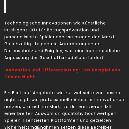
Technologische Innovationen wie Künstliche
Intelligenz (KI) für Betrugsprävention und
personalisierte Spielerlebnisse prägen den Markt.
Gleichzeitig steigen die Anforderungen an
Datenschutz und Fairplay, was eine kontinuierliche
Anpassung der Geschäftsmodelle erfordert.
Innovation und Differenzierung: Das Beispiel von
Casino Night
Ein Blick auf Angebote wie zur webseite von casino
night zeigt, wie professionelle Anbieter Innovationen
nutzen, um sich im Markt zu differenzieren. Mit
einer breiten Auswahl an qualitativ hochwertigen
Spielen, lizenzierten Plattformen und gezielten
Sicherheitsmaßnahmen setzen diese Betreiber