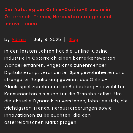
Der Aufstieg der Online-Casino-Branche in
Österreich: Trends, Herausforderungen und
Innovationen
by
Admin
July 9, 2025
Blog
In den letzten Jahren hat die Online-Casino-
Industrie in Österreich einen bemerkenswerten
Wandel erfahren. Angesichts zunehmender
Digitalisierung, veränderter Spielgewohnheiten und
strengerer Regulierung gewinnt das Online-
Glücksspiel zunehmend an Bedeutung – sowohl für
Konsumenten als auch für die Branche selbst. Um
die aktuelle Dynamik zu verstehen, lohnt es sich, die
wichtigsten Trends, Herausforderungen sowie
Innovationen zu beleuchten, die den
österreichischen Markt prägen.