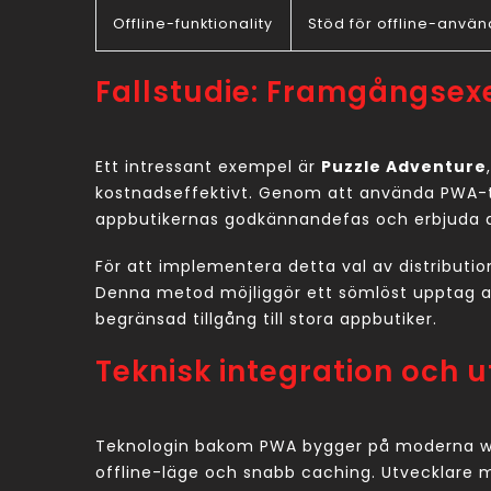
Offline-funktionality
Stöd för offline-anvä
Fallstudie: Framgångse
Ett intressant exempel är
Puzzle Adventure
kostnadseffektivt. Genom att använda PWA-t
appbutikernas godkännandefas och erbjuda a
För att implementera detta val av distribut
Denna metod möjliggör ett sömlöst upptag av s
begränsad tillgång till stora appbutiker.
Teknisk integration och
Teknologin bakom PWA bygger på moderna web
offline-läge och snabb caching. Utvecklare må