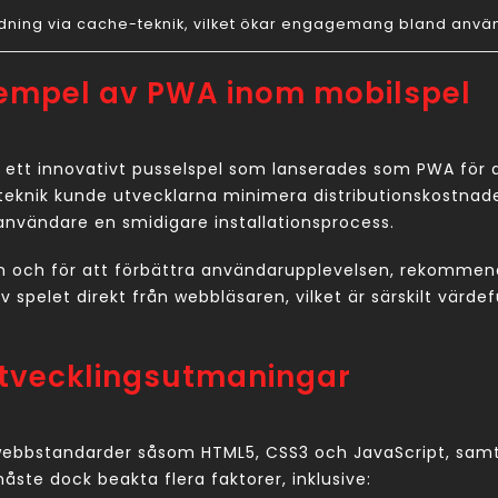
ndning via cache-teknik, vilket ökar engagemang bland anvä
xempel av PWA inom mobilspel
, ett innovativt pusselspel som lanserades som PWA för 
eknik kunde utvecklarna minimera distributionskostnade
nvändare en smidigare installationsprocess.
ion och för att förbättra användarupplevelsen, rekomme
pelet direkt från webbläsaren, vilket är särskilt värdef
 utvecklingsutmaningar
bstandarder såsom HTML5, CSS3 och JavaScript, samt st
ste dock beakta flera faktorer, inklusive: