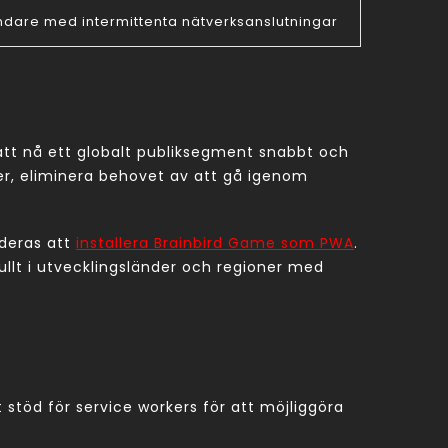
ndare med intermittenta nätverksanslutningar
att nå ett globalt publiksegment snabbt och
r, eliminera behovet av att gå igenom
nderas att
installera Brainbird Game som PWA
.
ullt i utvecklingsländer och regioner med
öd för service workers för att möjliggöra