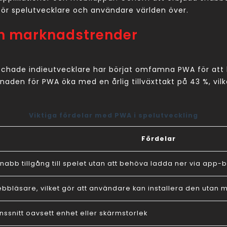
för spelutvecklare och användare världen över.
ch marknadstrender
hade indieutvecklare har börjat omfamna PWA för att bry
den för PWA öka med en årlig tillväxttakt på 43 %, vilk
Viktiga fördelar med PWA i spelutveckling
Fördelar
nabb tillgång till spelet utan att behöva ladda ner via app-b
 webbläsare, vilket gör att användare kan installera den utan
ssnitt oavsett enhet eller skärmstorlek