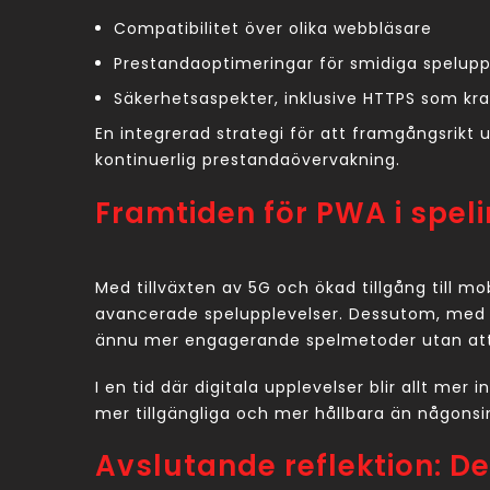
Compatibilitet över olika webbläsare
Prestandaoptimeringar för smidiga spelupp
Säkerhetsaspekter, inklusive HTTPS som kr
En integrerad strategi för att framgångsrikt 
kontinuerlig prestandaövervakning.
Framtiden för PWA i spel
Med tillväxten av 5G och ökad tillgång till mo
avancerade spelupplevelser. Dessutom, med i
ännu mer engagerande spelmetoder utan att
I en tid där digitala upplevelser blir allt me
mer tillgängliga och mer hållbara än någonsin
Avslutande reflektion: D