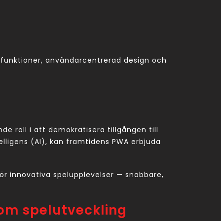
inefunktioner, användarcentrerad design och
 roll i att demokratisera tillgången till
lligens (AI), kan framtidens PWA erbjuda
 för innovativa spelupplevelser — snabbare,
nom spelutveckling