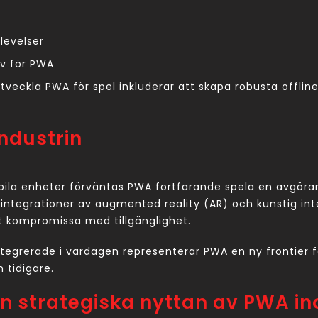
levelser
av för PWA
utveckla PWA för spel inkluderar att skapa robusta offl
industrin
bila enheter förväntas PWA fortfarande spela en avgörande
ntegrationer av augmented reality (AR) och kunstig inte
 kompromissa med tillgänglighet.
r integrerade i vardagen representerar PWA en ny frontier
 tidigare.
en strategiska nyttan av PWA i