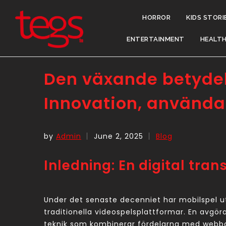
HORROR
KIDS STORI
ENTERTAINMENT
HEALT
Den växande betydel
Innovation, användar
by
Admin
June 2, 2025
Blog
Inledning: En digital tra
Under det senaste decenniet har mobilspel ut
traditionella videospelsplattformar. En avgö
teknik som kombinerar fördelarna med webbap