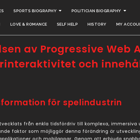
ES
SPORTS BIOGRAPHY
POLITICIAN BIOGRAPHY
H
LOVE & ROMANCE
SELF HELP
HISTORY
MY ACCOU
sen av Progressive Web A
interaktivitet och innehål
nsformation för spelindustrin
vecklats från enkla tidsfördriv till komplexa, immersiv
rande faktor som möjliggör denna förändring är utveckli
plikationer och mobilappar. Genom att erbjuda snabba, 