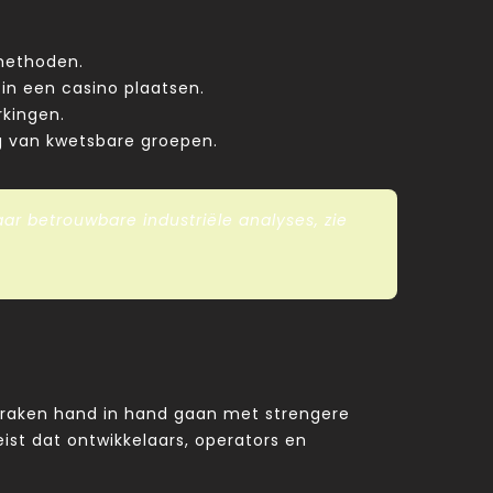
smethoden.
in een casino plaatsen.
rkingen.
g van kwetsbare groepen.
ar betrouwbare industriële analyses, zie
rbraken hand in hand gaan met strengere
st dat ontwikkelaars, operators en