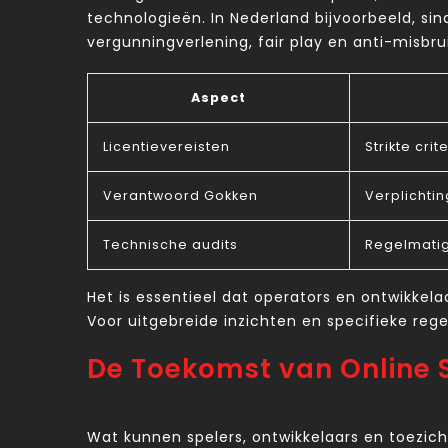
technologieën. In Nederland bijvoorbeeld, si
vergunningverlening, fair play en anti-misb
Aspect
Licentievereisten
Strikte cri
Verantwoord Gokken
Verplichtin
Technische audits
Regelmatig
Het is essentieel dat operators en ontwikkel
Voor uitgebreide inzichten en specifieke reg
De Toekomst van Online S
Wat kunnen spelers, ontwikkelaars en toezic