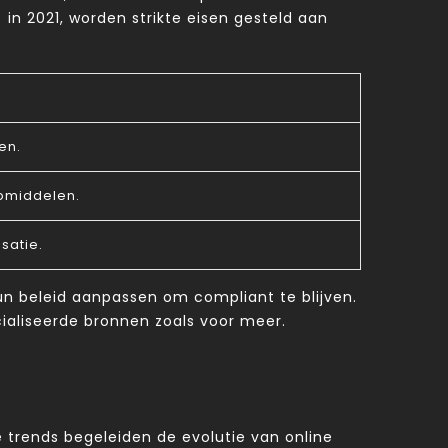
in 2021, worden strikte eisen gesteld aan
en.
lpmiddelen.
satie.
un beleid aanpassen om compliant te blijven.
cialiseerde bronnen zoals voor meer.
trends begeleiden de evolutie van online