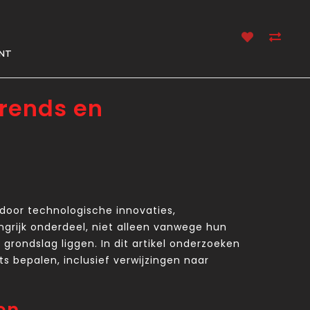
NT
Trends en
door technologische innovaties,
rijk onderdeel, niet alleen vanwege hun
rondslag liggen. In dit artikel onderzoeken
s bepalen, inclusief verwijzingen naar