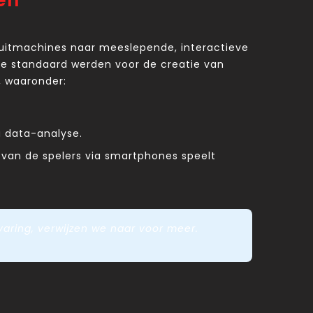
en
fruitmachines naar meeslepende, interactieve
die standaard werden voor de creatie van
, waaronder:
a data-analyse.
 van de spelers via smartphones speelt
aring, verwijzen we naar voor meer.