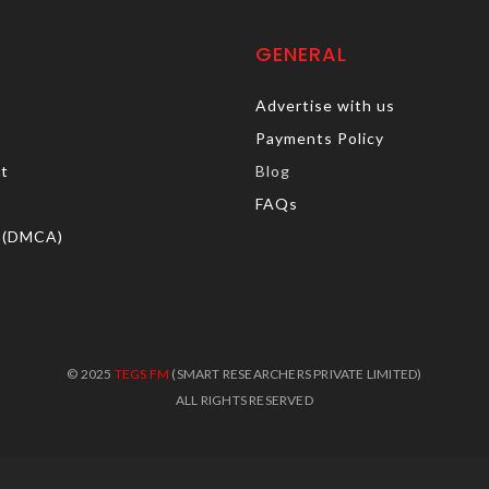
GENERAL
Advertise with us
Payments Policy
rt
Blog
FAQs
 (DMCA)
© 2025
TEGS FM
(SMART RESEARCHERS PRIVATE LIMITED)
ALL RIGHTS RESERVED