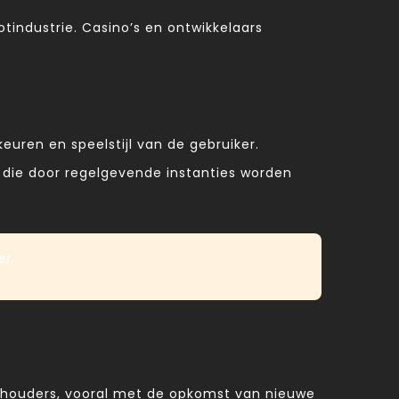
industrie. Casino’s en ontwikkelaars
euren en speelstijl van de gebruiker.
 die door regelgevende instanties worden
er.
hthouders, vooral met de opkomst van nieuwe