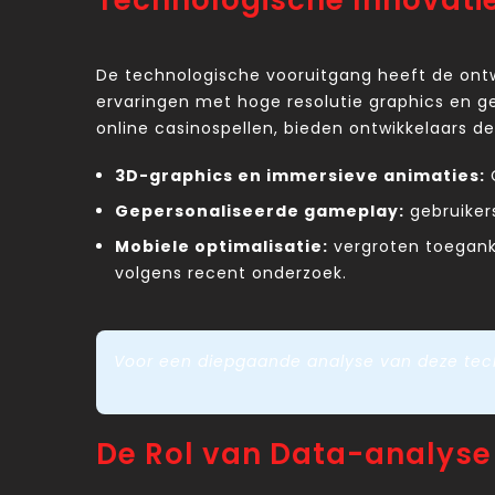
Technologische Innovatie
De technologische vooruitgang heeft de ontwi
ervaringen met hoge resolutie graphics en ge
online casinospellen, bieden ontwikkelaars d
3D-graphics en immersieve animaties:
C
Gepersonaliseerde gameplay:
gebruiker
Mobiele optimalisatie:
vergroten toeganke
volgens recent onderzoek.
Voor een diepgaande analyse van deze tech
De Rol van Data-analyse 