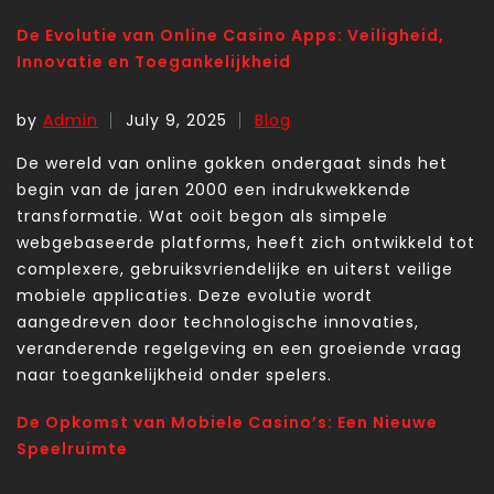
De Evolutie van Online Casino Apps: Veiligheid,
Innovatie en Toegankelijkheid
by
Admin
July 9, 2025
Blog
De wereld van online gokken ondergaat sinds het
begin van de jaren 2000 een indrukwekkende
transformatie. Wat ooit begon als simpele
webgebaseerde platforms, heeft zich ontwikkeld tot
complexere, gebruiksvriendelijke en uiterst veilige
mobiele applicaties. Deze evolutie wordt
aangedreven door technologische innovaties,
veranderende regelgeving en een groeiende vraag
naar toegankelijkheid onder spelers.
De Opkomst van Mobiele Casino’s: Een Nieuwe
Speelruimte