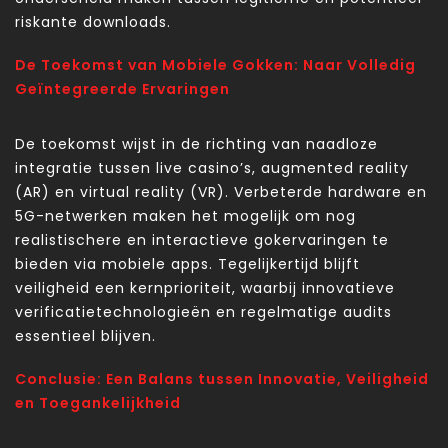
riskante downloads.
De Toekomst van Mobiele Gokken: Naar Volledig
Geïntegreerde Ervaringen
De toekomst wijst in de richting van naadloze
integratie tussen live casino’s, augmented reality
(AR) en virtual reality (VR). Verbeterde hardware en
5G-netwerken maken het mogelijk om nog
realistischere en interactieve gokervaringen te
bieden via mobiele apps. Tegelijkertijd blijft
veiligheid een kernprioriteit, waarbij innovatieve
verificatietechnologieën en regelmatige audits
essentieel blijven.
Conclusie: Een Balans tussen Innovatie, Veiligheid
en Toegankelijkheid