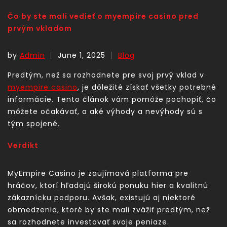
Čo by ste mali vedieť o myempire casino pred
prvým vkladom
by
Admin
June 1, 2025
Blog
Predtým, než sa rozhodnete pre svoj prvý vklad v
myempire casino
, je dôležité získať všetky potrebné
informácie. Tento článok vám pomôže pochopiť, čo
môžete očakávať, a aké výhody a nevýhody sú s
tým spojené.
Verdikt
MyEmpire Casino je zaujímavá platforma pre
hráčov, ktorí hľadajú širokú ponuku hier a kvalitnú
zákaznícku podporu. Avšak, existujú aj niektoré
obmedzenia, ktoré by ste mali zvážiť predtým, než
sa rozhodnete investovať svoje peniaze.