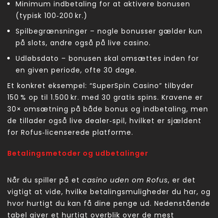
Minimum indbetaling for at aktivere bonusen
(typisk 100‑200 kr.)
Spilbegrænsninger – nogle bonusser gælder kun
på slots, andre også på live casino.
Udløbsdato – bonusen skal omsættes inden for
en given periode, ofte 30 dage.
Et konkret eksempel: “SuperSpin Casino” tilbyder
150 % op til 1.500 kr. med 30 gratis spins. Kravene er
30× omsætning på både bonus og indbetaling, men
de tillader også live dealer‑spil, hvilket er sjældent
for Rofus‑licenserede platforme.
Betalingsmetoder og udbetalinger
Når du spiller på et
casino uden om Rofus
, er det
vigtigt at vide, hvilke betalingsmuligheder du har, og
hvor hurtigt du kan få dine penge ud. Nedenstående
tabel giver et hurtigt overblik over de mest