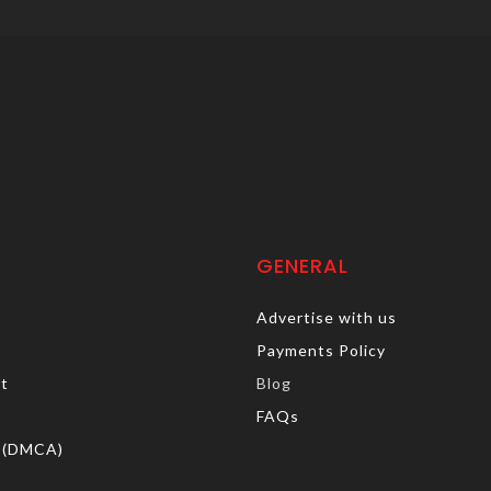
GENERAL
Advertise with us
Payments Policy
rt
Blog
FAQs
 (DMCA)