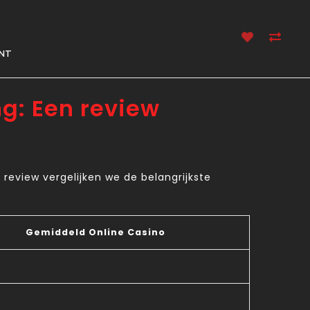
NT
g: Een review
 review vergelijken we de belangrijkste
Gemiddeld Online Casino