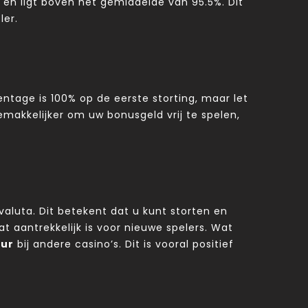
k en ligt boven het gemiddelde van 95.5%. Dit
ler.
ntage is 100% op de eerste storting, maar let
makkelijker om uw bonusgeld vrij te spelen,
luta. Dit betekent dat u kunt storten en
wat aantrekkelijk is voor nieuwe spelers. Wat
uur
bij andere casino’s. Dit is vooral positief