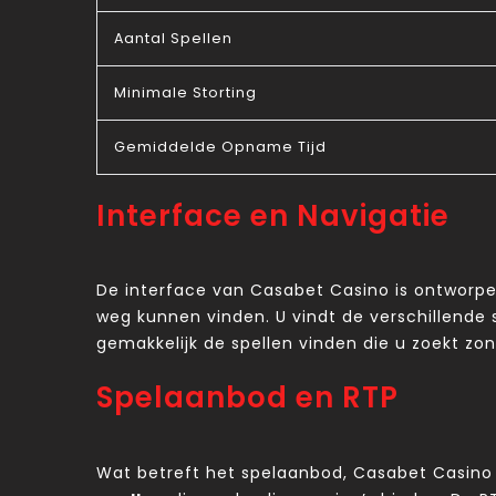
Aantal Spellen
Minimale Storting
Gemiddelde Opname Tijd
Interface en Navigatie
De interface van Casabet Casino is ontworpen
weg kunnen vinden. U vindt de verschillende s
gemakkelijk de spellen vinden die u zoekt zon
Spelaanbod en RTP
Wat betreft het spelaanbod, Casabet Casin